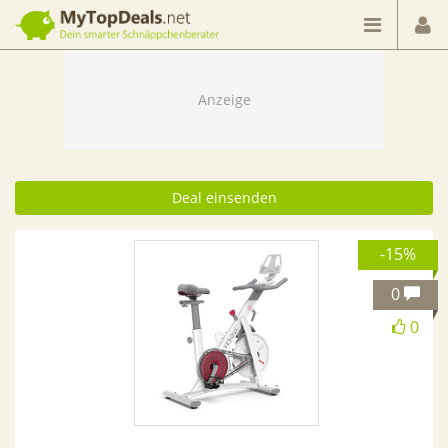
Dein smarter Schnäppchenberater
Deal einsenden
-15%
0
0