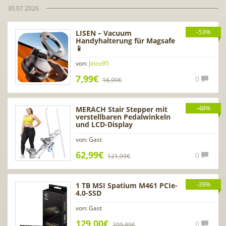
30.07.2026
-53%
LISEN – Vacuum
Handyhalterung für Magsafe
📱
von:
Jinzo95
7,99€
0
16,99€
-48%
MERACH Stair Stepper mit
verstellbaren Pedalwinkeln
und LCD-Display
von: Gast
62,99€
0
121,99€
-39%
1 TB MSI Spatium M461 PCIe-
4.0-SSD
von: Gast
129,00€
0
209,89€