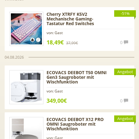
-51%
Cherry XTRFY K5V2
Mechanische Gaming-
Tastatur Red Switches
von: Gast
18,49€
0
37,99€
04.08.2026
Angebot
ECOVACS DEEBOT T50 OMNI
Gen3 Saugroboter mit
Wischfunktion
von: Gast
349,00€
0
Angebot
ECOVACS DEEBOT X12 PRO
OMNI Saugroboter mit
Wischfunktion
von: Gast