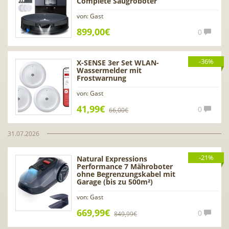
Complete Saugroboter
von: Gast
899,00€
0
-36%
X-SENSE 3er Set WLAN-
Wassermelder mit
Frostwarnung
von: Gast
41,99€
0
66,00€
31.07.2026
-21%
Natural Expressions
Performance 7 Mähroboter
ohne Begrenzungskabel mit
Garage (bis zu 500m²)
von: Gast
669,99€
0
849,99€