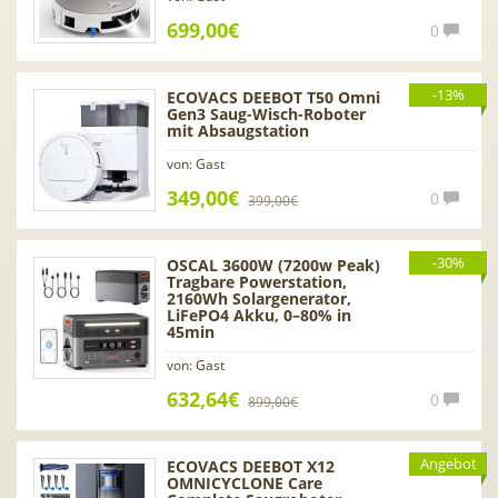
699,00€
0
-13%
ECOVACS DEEBOT T50 Omni
Gen3 Saug-Wisch-Roboter
mit Absaugstation
von: Gast
349,00€
0
399,00€
-30%
OSCAL 3600W (7200w Peak)
Tragbare Powerstation,
2160Wh Solargenerator,
LiFePO4 Akku, 0–80% in
45min
von: Gast
632,64€
0
899,00€
Angebot
ECOVACS DEEBOT X12
OMNICYCLONE Care