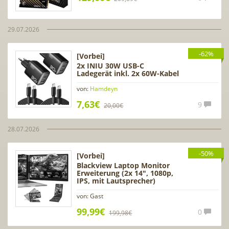
29.07.2026
-62%
[Vorbei]
2x INIU 30W USB-C
Ladegerät inkl. 2x 60W-Kabel
von:
Hamdeyn
7,63€
9
20,00€
28.07.2026
-50%
[Vorbei]
Blackview Laptop Monitor
Erweiterung (2x 14″, 1080p,
IPS, mit Lautsprecher)
von: Gast
99,99€
0
199,98€