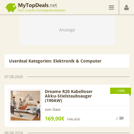
Dein smarter Schnäppchenberater
Userdeal Kategorien:
Elektronik & Computer
07.08.2026
-14%
Dreame R20 Kabelloser
Akku-Stielstaubsauger
(190AW)
von: Gast
169,00€
0
196,35€
06.08.2026