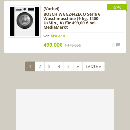
-57%
[Vorbei]
BOSCH WGG244ZECO Serie 6
Waschmaschine (9 kg, 1400
U/Min., A) für 499,00 € bei
MediaMarkt
von:
fjbirktest
499,00€
0
1.149,00€
1
2
3
4
5
»
Letzte »