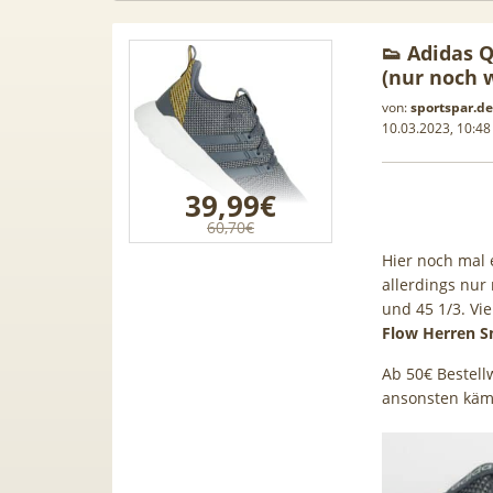
👟 Adidas 
(nur noch 
von:
sportspar.de
10.03.2023, 10:48
39,99€
60,70€
Hier noch mal 
allerdings nur 
und 45 1/3. Vi
Flow Herren 
Ab 50€ Bestell
Samsung
50€ Wechselbonus! 🎉 50GB 5G
TOP 🍿 
ansonsten käm
ür 189€ +
Vodafone Allnet für 7,99€ mtl.
TV-Se
ne Allnet
| 0,00€ Anschlusskosten | eff.
waipu.
 BONUS
5,91€