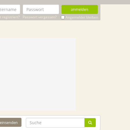
anmelden
 registriert?
Passwort vergessen?
Angemeldet bleiben
 einsenden