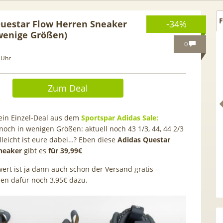
F
Questar Flow Herren Sneaker
-34%
wenige Größen)
0
 Uhr
Zum Deal
ein Einzel-Deal aus dem
Sportspar Adidas Sale:
noch in wenigen Größen: aktuell noch 43 1/3, 44, 44 2/3
elleicht ist eure dabei…? Eben diese
Adidas Questar
Sneaker
gibt es
für 39,99€
wert ist ja dann auch schon der Versand gratis –
Netflix Standard + 300
TCL tragbares 3-in-1
en dafür noch 3,95€ dazu.
nder (280 in HD) via
Klimagerät | Kühlen /
tv Perfect Plus ab 9€
Luftentfeuchten | 9.000 BTU 
mtl.
App- & Smart-Home-
Integration