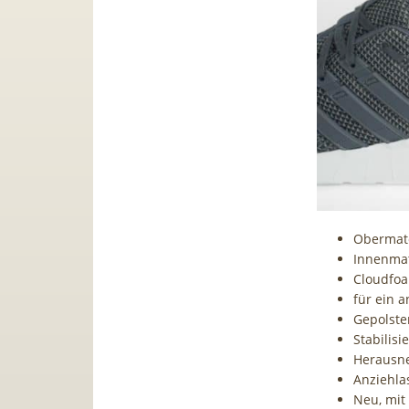
Obermater
Innenmat
Cloudfoa
für ein 
Gepolste
Stabilisi
Herausn
Anziehla
Neu, mit