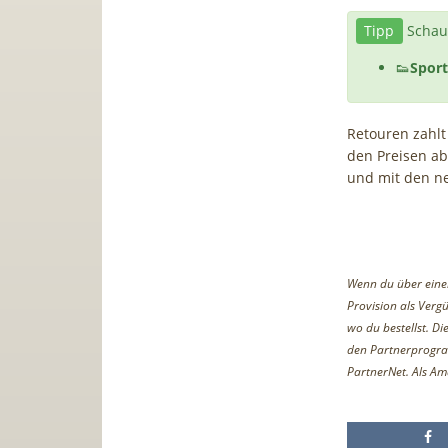
Tipp
Schaut
👟
Spor
Retouren zahlt
den Preisen ab
und mit den n
Wenn du über einen 
Provision als Vergü
wo du bestellst. D
den Partnerprogr
PartnerNet. Als Am