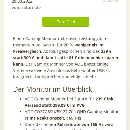
28.08.2022
von:
saturn.de
Zum Deal
Einen Gaming Monitor mit klasse Leistung gibt es
momentan bei Saturn für
20 % weniger als im
Preisvergleich
. Absolut gesprochen sind das
239 €
statt 300 € und damit satte 61 € die man hier sparen
kann.
Der Gaming Monitor von AOC bietet einige
Vorteile wie viele Anschlüsse, Betrieb über USB-C,
integrierte Lautsprecher und einiges mehr!
Der Monitor im Überblick
AOC Gaming Monitor bei Saturn für
239 € inkl.
Versand statt 299,99 € im PVG
AOC CQ27G3SU/BK 27 Zoll QHD Gaming Monitor
(1 ms Reaktionszeit, 165 Hz)
Dank der hohe
n Refreshrate von 165 Hz
wird