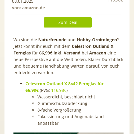
08.01.2025
von:
amazon.de
Zum Deal
Wo sind die
Naturfreunde
und
Hobby-Ornitologen
?
Jetzt könnt ihr euch mit dem
Celestron Outland X
Fernglas
für
66,99€ inkl. Versand
bei
Amazon
eine
neue Perspektive auf die Welt holen. Klarer Durchblick
und bequeme Handhabung warten darauf, von euch
entdeckt zu werden.
Celestron Outland X 8×42 Fernglas für
66,99€
(PVG:
116,98€
)
Wasserdicht, beschlägt nicht
Gummischutzabdeckung
8-fache Vergrößerung
Fokussierung und Augenabstand
anpassbar