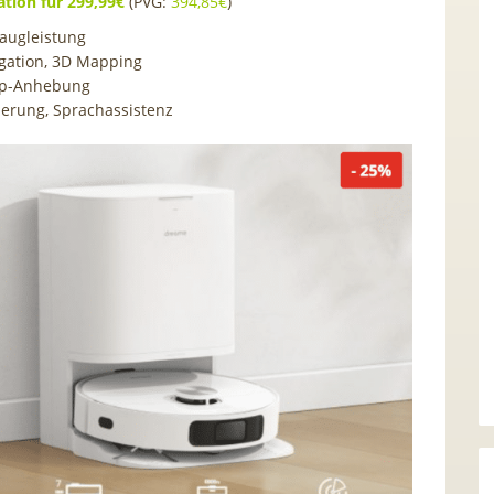
tion für 299,99€
(PVG:
394,85€
)
augleistung
gation, 3D Mapping
p-Anhebung
erung, Sprachassistenz