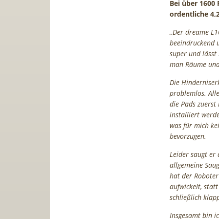
Bei über 1600
ordentliche 4,2
„Der dreame L10
beeindruckend un
super und lässt 
man Räume und 
Die Hinderniser
problemlos. All
die Pads zuers
installiert wer
was für mich ke
bevorzugen.
Leider saugt er 
allgemeine Saug
hat der Roboter
aufwickelt, stat
schließlich klap
Insgesamt bin i