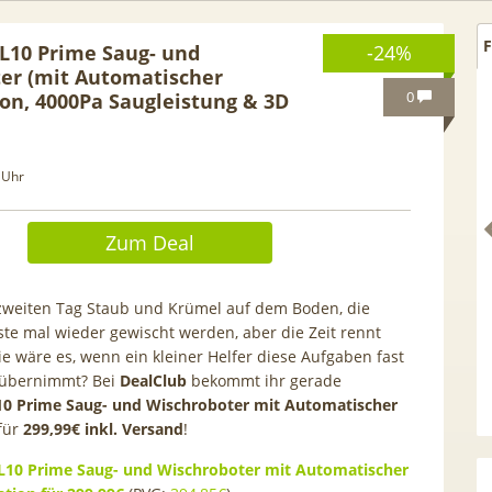
F
L10 Prime Saug- und
-24%
er (mit Automatischer
0
on, 4000Pa Saugleistung & 3D
 Uhr
Zum Deal
zweiten Tag Staub und Krümel auf dem Boden, die
e mal wieder gewischt werden, aber die Zeit rennt
e wäre es, wenn ein kleiner Helfer diese Aufgaben fast
t übernimmt? Bei
 GRATIS!] 📲 Samsung
DealClub
bekommt ihr gerade
50€ Wechselbonus! 🎉 50GB 5
0 Prime Saug- und Wischroboter mit Automatischer
S26 (256GB) für 169€ +
Vodafone Allnet für 7,99€ mtl
für
299,99€ inkl. Versand
!
 Otelo Vodafone Allnet
| 0,00€ Anschlusskosten | eff
19,99€ + 50€ BONUS
5,91€
10 Prime Saug- und Wischroboter mit Automatischer