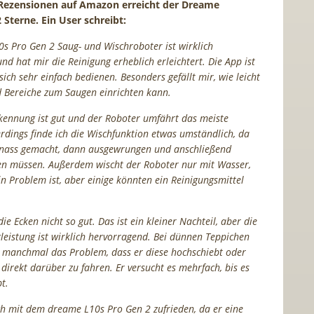
 Rezensionen auf Amazon erreicht der Dreame
 Sterne. Ein User schreibt:
s Pro Gen 2 Saug- und Wischroboter ist wirklich
d hat mir die Reinigung erheblich erleichtert. Die App ist
sich sehr einfach bedienen. Besonders gefällt mir, wie leicht
Bereiche zum Saugen einrichten kann.
kennung ist gut und der Roboter umfährt das meiste
erdings finde ich die Wischfunktion etwas umständlich, da
t nass gemacht, dann ausgewrungen und anschließend
den müssen. Außerdem wischt der Roboter nur mit Wasser,
in Problem ist, aber einige könnten ein Reinigungsmittel
die Ecken nicht so gut. Das ist ein kleiner Nachteil, aber die
leistung ist wirklich hervorragend. Bei dünnen Teppichen
 manchmal das Problem, dass er diese hochschiebt oder
t direkt darüber zu fahren. Er versucht es mehrfach, bis es
pt.
ch mit dem dreame L10s Pro Gen 2 zufrieden, da er eine