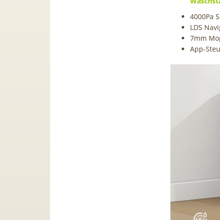
Waschsta
4000Pa S
LDS Navi
7mm Mo
App-Steu