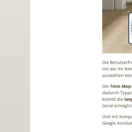
Die Benutzerfr
mit der ihr Re
auswählen kön
Die
7mm Mop-
dadurch Teppic
kommt die
lan
Gerät ermöglic
Und mit Kompat
Google Assista