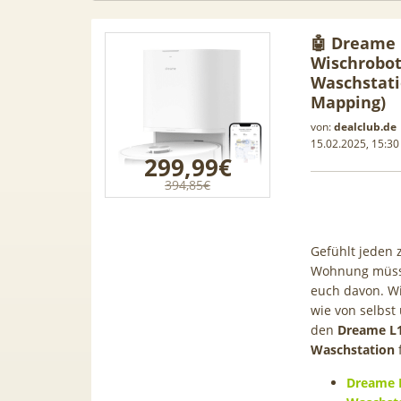
🤖 Dreame 
Wischrobot
Waschstati
Mapping)
von:
dealclub.de
15.02.2025, 15:30
299,99€
394,85€
Gefühlt jeden 
Wohnung müsst
euch davon. Wi
 Leasing
📱 Apple iPhone 17 (256GB) für
wie von selbs
[Eff.
den
Dreame L1
1, A3, S5,
199€ + 70GB Vodafone 5G für
Galaxy 
Waschstation
mehr
34,99€ mtl. (+ 100€ Bonus) |
50GB 5G
80GB für 29,99€ mit GigaKombi
für 
Dreame L