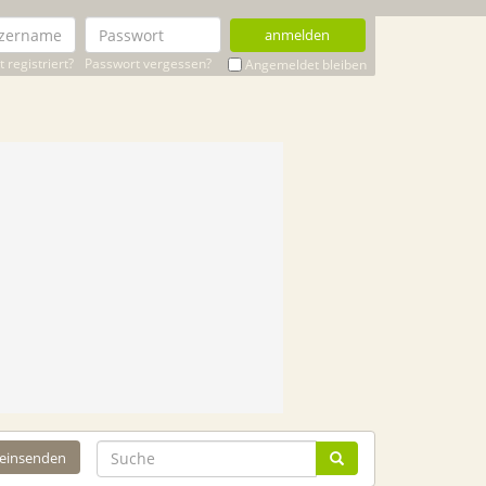
anmelden
 registriert?
Passwort vergessen?
Angemeldet bleiben
 einsenden