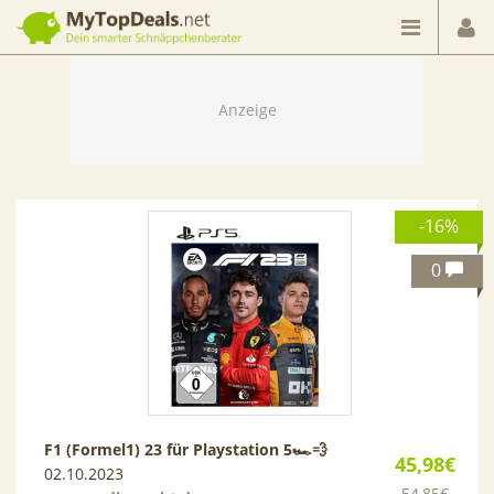
Dein smarter Schnäppchenberater
-16%
0
F1 (Formel1) 23 für Playstation 5​🏎️​💨​
45,98€
02.10.2023
54,85€