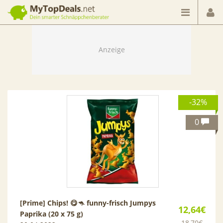
Dein smarter Schnäppchenberater
-32%
0
[Prime] Chips! 😋🦘 funny-frisch Jumpys
12,64€
Paprika (20 x 75 g)
18,70€