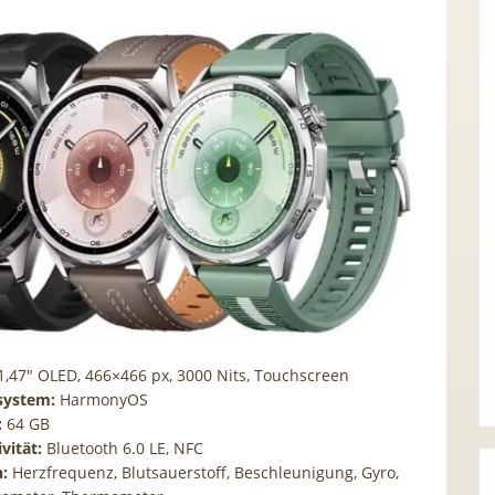
1,47″ OLED, 466×466 px, 3000 Nits, Touchscreen
system:
HarmonyOS
:
64 GB
vität:
Bluetooth 6.0 LE, NFC
:
Herzfrequenz, Blutsauerstoff, Beschleunigung, Gyro,