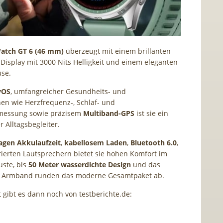
tch GT 6 (46 mm)
überzeugt mit einem brillanten
-Display mit 3000 Nits Helligkeit und einem eleganten
use.
yOS
, umfangreicher Gesundheits- und
nen wie Herzfrequenz-, Schlaf- und
fmessung sowie präzisem
Multiband-GPS
ist sie ein
r Alltagsbegleiter.
agen Akkulaufzeit
,
kabellosem Laden
,
Bluetooth 6.0
,
ierten Lautsprechern bietet sie hohen Komfort im
uste, bis
50 Meter wasserdichte Design
und das
 Armband runden das moderne Gesamtpaket ab.
t gibt es dann noch von testberichte.de: