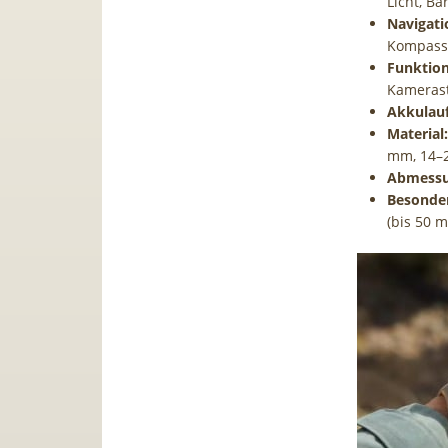
Licht, B
Navigati
Kompass
Funktio
Kamerast
Akkulauf
Material:
mm, 14–
Abmessu
Besonder
(bis 50 