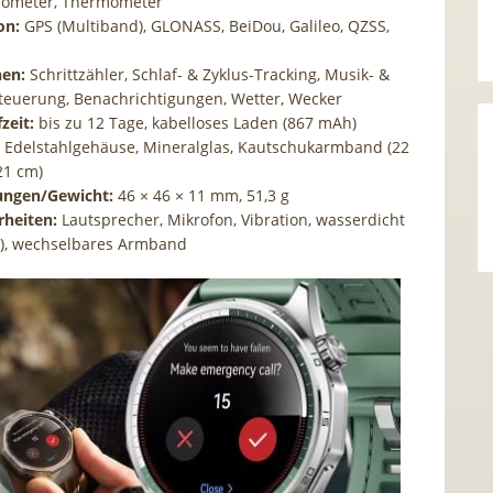
arometer, Thermometer
on:
GPS (Multiband), GLONASS, BeiDou, Galileo, QZSS,
nen:
Schrittzähler, Schlaf- & Zyklus-Tracking, Musik- &
euerung, Benachrichtigungen, Wetter, Wecker
zeit:
bis zu 12 Tage, kabelloses Laden (867 mAh)
Edelstahlgehäuse, Mineralglas, Kautschukarmband (22
21 cm)
ngen/Gewicht:
46 × 46 × 11 mm, 51,3 g
heiten:
Lautsprecher, Mikrofon, Vibration, wasserdicht
m), wechselbares Armband