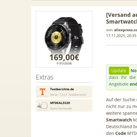
[Versand a
Smartwatc
von:
aliexpress.
17.11.2025, 20:35
169,00€
199,00€
Update
No
Extras
dass ihr die
Angebote
end
Testberichte.de
Note: 1,5 (1 Testbericht)
Auf der Suche 
MTDEALSS20
 Leasing
📱 Apple iPhone 17 (256GB) für
[Eff.
nicht nur zu m
Gutscheincode
weitere spann
1, A3, S5,
199€ + 70GB Vodafone 5G für
Galaxy 
Smartwatch
kö
mehr
34,99€ mtl. (+ 100€ Bonus) |
50GB 5G
Deutschland be
80GB für 29,99€ mit GigaKombi
für 
den
Code
MTD