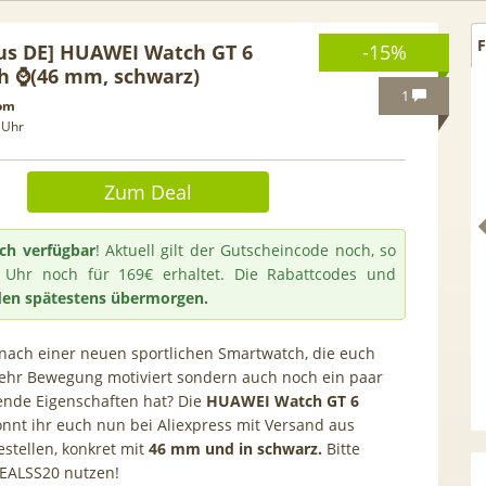
F
us DE] HUAWEI Watch GT 6
-15%
h ⌚(46 mm, schwarz)
1
com
 Uhr
Zum Deal
ch verfügbar
! Aktuell gilt der Gutscheincode noch, so
 Uhr noch für 169€ erhaltet. Die Rabattcodes und
en spätestens übermorgen.
nach einer neuen sportlichen Smartwatch, die euch
 GRATIS!] 📲 Samsung
50€ Wechselbonus! 🎉 50GB 5
ehr Bewegung motiviert sondern auch noch ein paar
ende Eigenschaften hat? Die
HUAWEI Watch GT 6
S26 (256GB) für 169€ +
Vodafone Allnet für 7,99€ mtl
nnt ihr euch nun bei Aliexpress mit Versand aus
 Otelo Vodafone Allnet
| 0,00€ Anschlusskosten | eff
stellen, konkret mit
46 mm und in schwarz.
Bitte
19,99€ + 50€ BONUS
5,91€
EALSS20
nutzen!