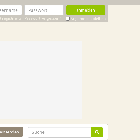
anmelden
 registriert?
Passwort vergessen?
Angemeldet bleiben
 einsenden