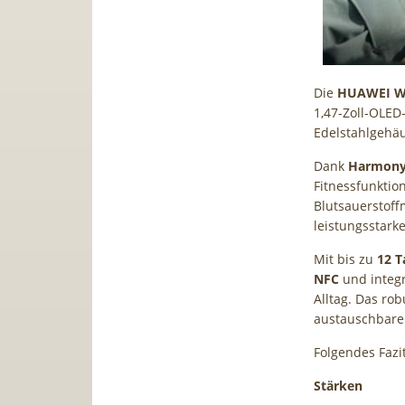
Die
HUAWEI Wa
1,47-Zoll-OLED
Edelstahlgehä
Dank
Harmon
Fitnessfunktio
Blutsauerstof
leistungsstarke
Mit bis zu
12 T
NFC
und integr
Alltag. Das rob
austauschbare
Folgendes Fazi
Stärken