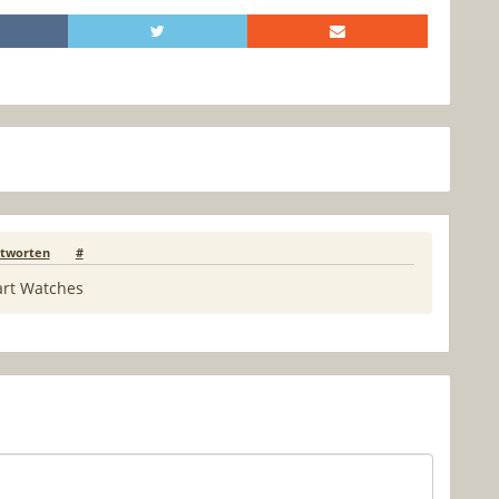
tworten
#
art Watches