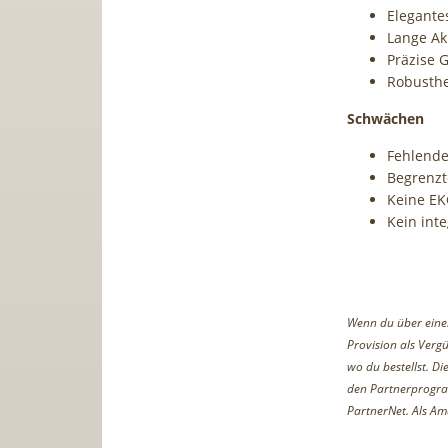
Elegante
Lange Ak
Präzise 
Robusthe
Schwächen
Fehlend
Begrenzt
Keine EK
Kein int
Wenn du über einen 
Provision als Vergü
wo du bestellst. D
den Partnerprogr
PartnerNet. Als Am