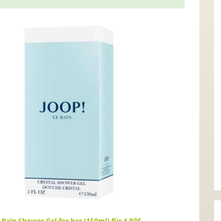
 Bain Shower Gel for her (150ml) für 4,97€