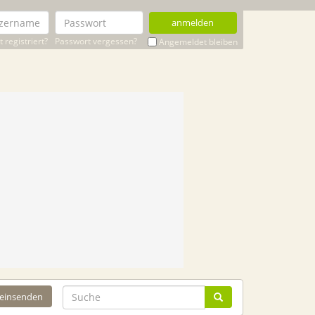
anmelden
 registriert?
Passwort vergessen?
Angemeldet bleiben
 einsenden