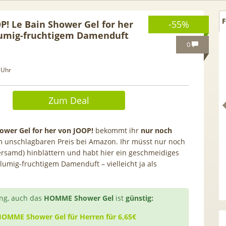
F
P! Le Bain Shower Gel for her
-55%
lumig-fruchtigem Damenduft
0
 Uhr
Zum Deal
hower Gel for her von JOOP!
bekommt ihr
nur noch
 unschlagbaren Preis bei Amazon. Ihr müsst nur noch
ersamd) hinblättern und habt hier ein geschmeidiges
lumig-fruchtigem Damenduft – vielleicht ja als
SOLIX Solarbank E1600
HAMMER 💶 300€ Prämie für
 1600Wh mit integr. 0W
kostenloses ING Giro + Depo
ng, auch das
HOMME Shower Gel
ist
günstig:
lter, LiFePO4 Akku
(1.000€ Geldeingang / U28) +
gratis VISA + 3,75% Zinsen
HOMME Shower Gel für Herren für 6,65€