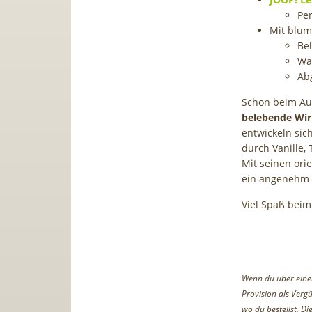
Pe
Mit blum
Be
Wa
Ab
Schon beim Auf
belebende Wir
entwickeln sic
durch Vanille,
Mit seinen ori
ein angenehm 
Viel Spaß beim
Wenn du über einen 
Provision als Vergü
wo du bestellst. D