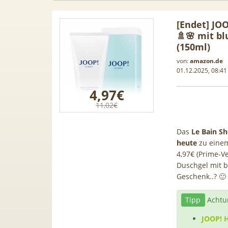
[Endet] JOO
🚿🌸 mit b
(150ml)
von:
amazon.de
01.12.2025, 08:41
4,97€
11,02€
Das
Le Bain S
heute
zu einem
4,97€ (Prime-V
Duschgel mit b
in-1
[93€ vs. Idealo!] Gratis Pixel
Geschenk..? 🙂
Anker 
len /
Buds! 😮 Google Pixel 10a für
Gen2 🔋
Tipp
Achtu
000 BTU |
19€ + 20GB Vodafone 5G Allnet
Scha
ome-
für 14,99€ mtl. (Trade-In)
JOOP! 