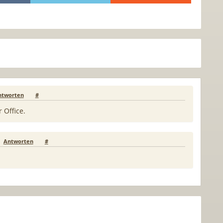
ntworten
#
Office.
Antworten
#