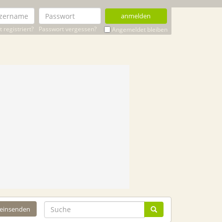
anmelden
 registriert?
Passwort vergessen?
Angemeldet bleiben
 einsenden