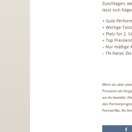
Zuschlagen, we
lässt sich fol
+ Gute Perfor
+ Wertige Tast
+ Platz für 2. 
+ Top Preisleis
– Nur mäßige A
– TN-Panel, Dis
Wenn du über einen 
Provision als Vergü
wo du bestellst. D
den Partnerprogr
PartnerNet. Als Am