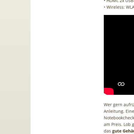
• HDMI, 2x USB-
• Wireless: WL
Wer gern aufrü
Anleitung. Ein
Notebookcheck 
am Preis. Lob 
das
gute Gehäu