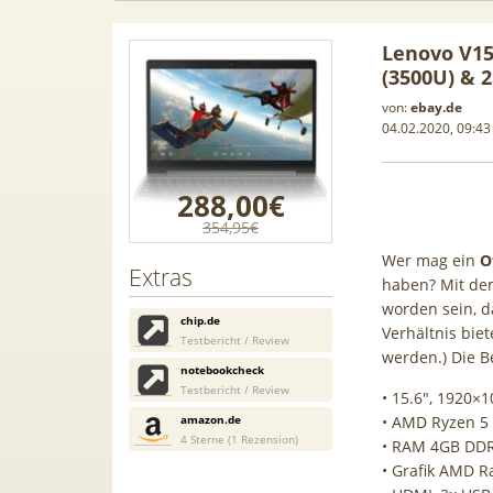
Lenovo V15
(3500U) & 
von:
ebay.de
04.02.2020, 09:43
288,00€
354,95€
Wer mag ein
Of
Extras
haben? Mit d
worden sein, d
chip.de
Verhältnis bie
Testbericht / Review
werden.) Die B
notebookcheck
Samsung
50€ Wechselbonus! 🎉 50GB 5G
TOP 🍿 
Testbericht / Review
• 15.6″, 1920×1
ür 189€ +
Vodafone Allnet für 7,99€ mtl.
TV-Se
amazon.de
• AMD Ryzen 5
ne Allnet
| 0,00€ Anschlusskosten | eff.
waipu.
4 Sterne (1 Rezension)
• RAM 4GB DDR
 BONUS
5,91€
• Grafik AMD R