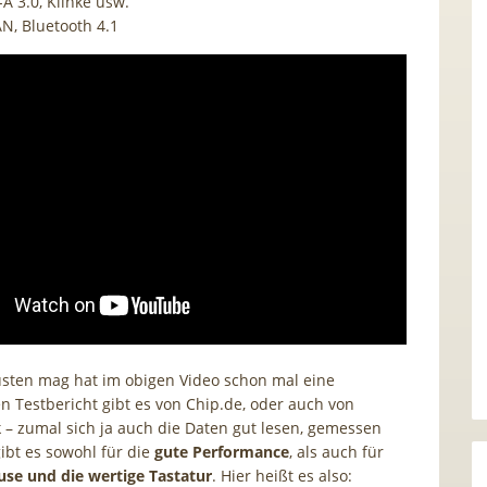
A 3.0, Klinke usw.
AN, Bluetooth 4.1
sten mag hat im obigen Video schon mal eine
en Testbericht gibt es von Chip.de, oder auch von
– zumal sich ja auch die Daten gut lesen, gemessen
gibt es sowohl für die
gute Performance
, als auch für
se und die wertige Tastatur
. Hier heißt es also: