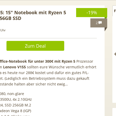
F
5: 15″ Notebook mit Ryzen 5
-19%
256GB SSD
2
 Uhr
Zum Deal
fice-Notebook für unter 300€ mit Ryzen 5
Prozessor
em
Lenovo V155
sollten eure Wünsche vermutlich erhört
a es heute nur 288€ kostet und dafür ein gutes P/L-
tet. (Lediglich ein Betriebssystem muss dazu gekauft
estände halten aber sicher nicht ewig…
Netflix Standard + 300
TCL tragbares 3-in-1
080, non-glare
nder (280 in HD) via
Klimagerät | Kühlen /
 3500U, 4x 2.10GHz
tv Perfect Plus ab 9€
Luftentfeuchten | 9.000 BTU 
4, SSD 256GB M.2
mtl.
App- & Smart-Home-
adeon Vega 8 (IGP)
Integration