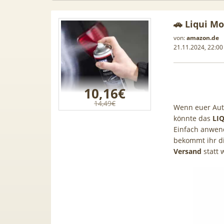
🚗 Liqui M
von:
amazon.de
21.11.2024, 22:00
10,16€
14,49€
Wenn euer Auto
könnte das
LI
Einfach anwend
bekommt ihr d
Versand
statt 
 Leasing
📱 Apple iPhone 17 (256GB) für
[Eff.
1, A3, S5,
199€ + 70GB Vodafone 5G für
Galaxy 
mehr
34,99€ mtl. (+ 100€ Bonus) |
50GB 5G
80GB für 29,99€ mit GigaKombi
für 