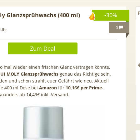
F
oly Glanzsprühwachs (400 ml)
-30%
0
 Uhr
Zum Deal
 mal wieder einen frischen Glanz vertragen könnte,
QUI MOLY Glanzsprühwachs
genau das Richtige sein.
en und schon strahlt euer Gefährt wie neu. Aktuell
ie 400 ml Dose bei
Amazon
für
10,16€ per Prime-
woanders ab 14,49€ inkl. Versand.
 GRATIS!] 📲 Samsung
50€ Wechselbonus! 🎉 50GB 5
S26 (256GB) für 169€ +
Vodafone Allnet für 7,99€ mtl
 Otelo Vodafone Allnet
| 0,00€ Anschlusskosten | eff
19,99€ + 50€ BONUS
5,91€