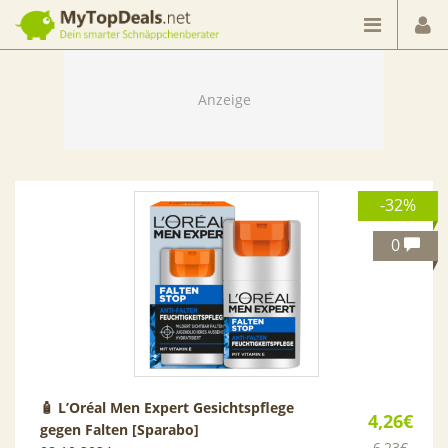
Dein smarter Schnäppchenberater
-32%
0
🧴 L’Oréal Men Expert Gesichtspflege
4,26€
gegen Falten [Sparabo]
6,23€