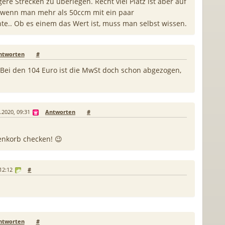
re Strecken zu überlegen. Recht viel Platz ist aber auf
em wenn man mehr als 50ccm mit ein paar
e.. Ob es einem das Wert ist, muss man selbst wissen.
ntworten
#
 Bei den 104 Euro ist die MwSt doch schon abgezogen,
.2020, 09:31
Antworten
#
nkorb checken! 😉
12:12
#
ntworten
#