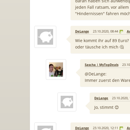
daran haben sich aufwendige
jeden Fall ratsam, vor all
"Hindernissen" fahren möcht
DeLange
23.10.2020, 08:44
A
Wie kommt ihr auf 89 Euro?
oder täusche ich mich 🤔
Sascha | MyTopDeals
23.10
@DeLange:
Immer zuerst den Ware
DeLange
23.10.2020, 
Jo, stimmt 😊
DeLange
23.10.2020, 12:11
A