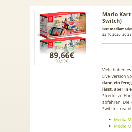
Mario Kart
Switch)
von:
mediamarkt
22.10.2020, 20:28
89,66€
99,99€
Viele haben e
Live-Version vo
dann ein ferng
lässt, aber i
Strecke zu Hau
 Leasing
📱 Apple iPhone 17 (256GB) für
abfahren. Die 
[Eff.
Switch streamt
1, A3, S5,
199€ + 70GB Vodafone 5G für
Galaxy 
mehr
34,99€ mtl. (+ 100€ Bonus) |
50GB 5G
Media Ma
80GB für 29,99€ mit GigaKombi
für 
Media Ma