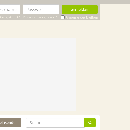
anmelden
 registriert?
Passwort vergessen?
Angemeldet bleiben
 einsenden