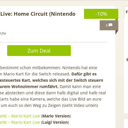
F
 Live: Home Circuit (Nintendo
-10%
6
 Uhr
Zum Deal
s bestimmt schon mitbekommen: Nintendo hat eine
n Mario Kart für die Switch released
. Dafür gibt es
esteuertes Kart, welches sich mit der Switch steuern
n eurem Wohnzimmer rumfährt.
Damit kann man eine
se abstecken und diese dann halb digital und halb real
Karts habe eine Kamera, welche das Live Bild an eure
 GRATIS!] 📲 Samsung
50€ Wechselbonus! 🎉 50GB 5
 um euch so den Weg zu Zeigen (sieht Video unten)
S26 (256GB) für 169€ +
Vodafone Allnet für 7,99€ mtl
 Otelo Vodafone Allnet
| 0,00€ Anschlusskosten | eff
rkt – Mario Kart Live
(
Mario Version
)
19,99€ + 50€ BONUS
5,91€
rkt – Mario Kart Live
(
Luigi Version
)