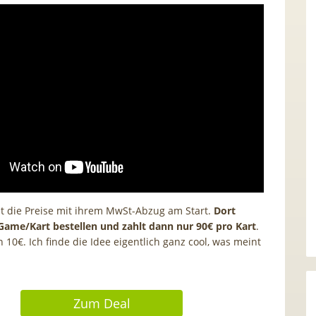
 die Preise mit ihrem MwSt-Abzug am Start.
Dort
Game/Kart bestellen und zahlt dann nur 90€ pro Kart
.
10€. Ich finde die Idee eigentlich ganz cool, was meint
Zum Deal