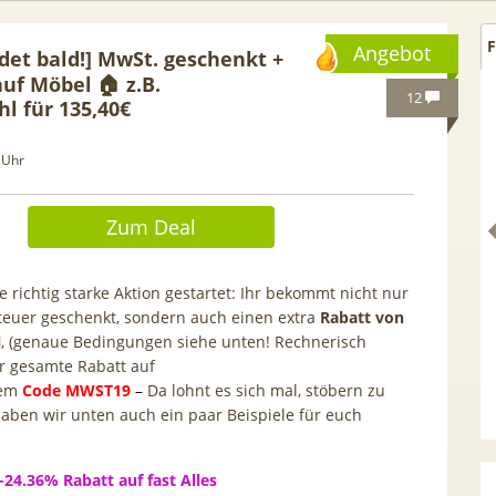
F
Angebot
det bald!] MwSt. geschenkt +
uf Möbel 🏠 z.B.
12
l für 135,40€
 Uhr
Zum Deal
 richtig starke Aktion gestartet: Ihr bekommt nicht nur
euer geschenkt, sondern auch einen extra
Rabatt von
l
, (genaue Bedingungen siehe unten! Rechnerisch
er gesamte Rabatt auf
SOLIX Solarbank E1600
HAMMER 💶 300€ Prämie für
dem
Code MWST19
–
Da lohnt es sich mal, stöbern zu
 1600Wh mit integr. 0W
kostenloses ING Giro + Depo
aben wir unten auch ein paar Beispiele für euch
lter, LiFePO4 Akku
(1.000€ Geldeingang / U28) +
gratis VISA + 3,75% Zinsen
24.36% Rabatt auf fast Alles