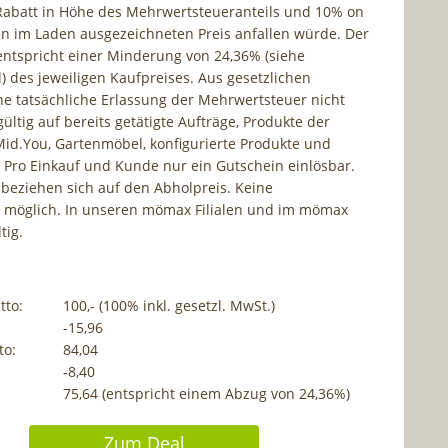
abatt in Höhe des Mehrwertsteueranteils und 10% on
en im Laden ausgezeichneten Preis anfallen würde. Der
ntspricht einer Minderung von 24,36% (siehe
) des jeweiligen Kaufpreises. Aus gesetzlichen
ne tatsächliche Erlassung der Mehrwertsteuer nicht
gültig auf bereits getätigte Aufträge, Produkte der
id.You, Gartenmöbel, konfigurierte Produkte und
 Pro Einkauf und Kunde nur ein Gutschein einlösbar.
 beziehen sich auf den Abholpreis. Keine
 möglich. In unseren mömax Filialen und im mömax
tig.
tto:
100,- (100% inkl. gesetzl. MwSt.)
-15,96
to:
84,04
-8,40
75,64 (entspricht einem Abzug von 24,36%)
Zum Deal