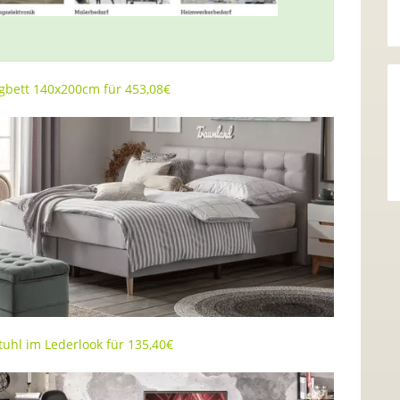
gbett 140x200cm für 453,08€
uhl im Lederlook für 135,40€