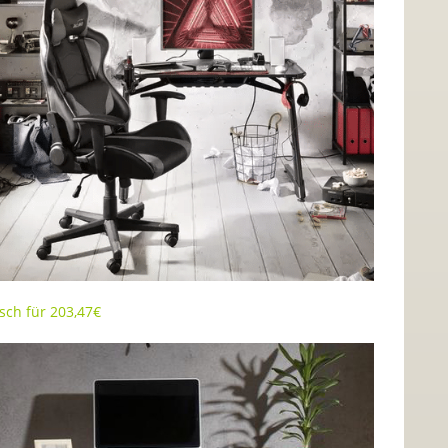
sch für 203,47€