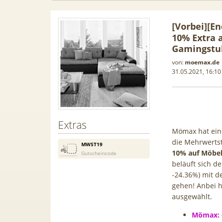
[Vorbei]
[En
10% Extra a
Gamingstuh
von:
moemax.de
31.05.2021, 16:10
Extras
Mömax hat eine
die Mehrwertst
MWST19
10% auf Möbe
Gutscheincode
beläuft sich d
in-1
[93€ vs. Idealo!] Gratis Pixel
Anker 
-24.36%) mit 
len /
Buds! 😮 Google Pixel 10a für
Gen2 🔋
gehen! Anbei h
000 BTU |
19€ + 20GB Vodafone 5G Allnet
Scha
ausgewählt.
ome-
für 14,99€ mtl. (Trade-In)
Mömax: -