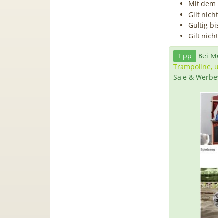
Mit dem 
Gilt nic
Gültig b
Gilt nich
Tipp
Bei Mö
Trampoline, 
Sale & Werbe