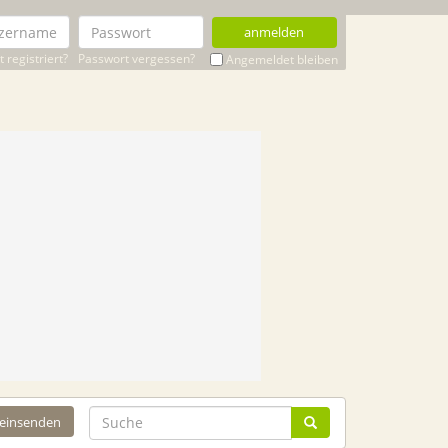
anmelden
 registriert?
Passwort vergessen?
Angemeldet bleiben
 einsenden