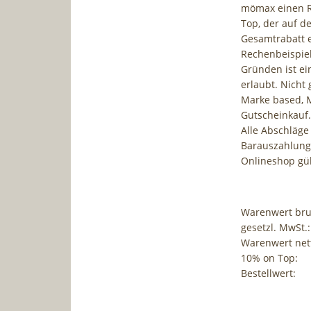
mömax einen R
Top, der auf d
Gesamtrabatt e
Rechenbeispiel
Gründen ist ei
erlaubt. Nicht 
Marke based, M
Gutscheinkauf.
Alle Abschläge
Barauszahlung
Onlineshop gül
Warenwert bru
gesetzl. MwSt.:
Warenwert net
10% on Top:
Bestellwert: