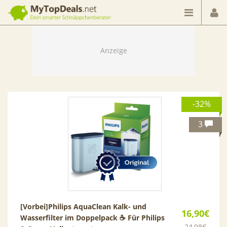
Dein smarter Schnäppchenberater
-32%
3
[Vorbei]
Philips AquaClean Kalk- und
16,90€
Wasserfilter im Doppelpack ☕️ Für Philips
24,98€