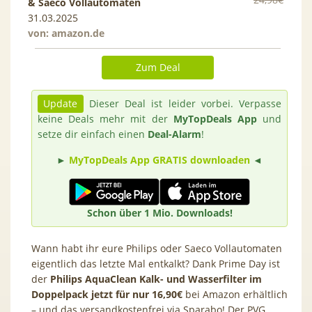
& Saeco Vollautomaten
31.03.2025
von:
amazon.de
Zum Deal
Update
Dieser Deal ist leider vorbei. Verpasse
keine Deals mehr mit der
MyTopDeals App
und
setze dir einfach einen
Deal-Alarm
!
►
MyTopDeals App GRATIS downloaden
◄
Schon über 1 Mio. Downloads!
Wann habt ihr eure Philips oder Saeco Vollautomaten
eigentlich das letzte Mal entkalkt? Dank Prime Day ist
der
Philips AquaClean Kalk- und Wasserfilter im
Doppelpack jetzt für nur 16,90€
bei Amazon erhältlich
– und das versandkostenfrei via Sparabo! Der PVG