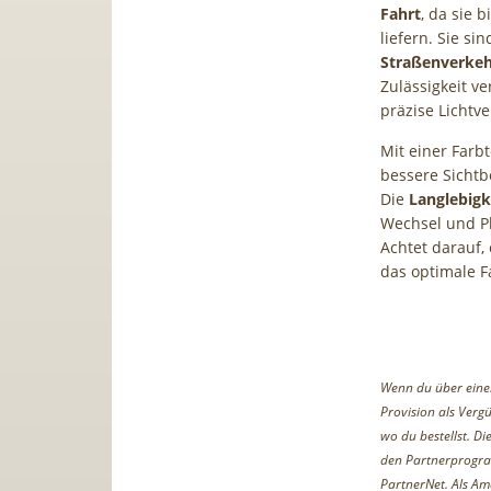
Fahrt
, da sie 
liefern. Sie si
Straßenverkeh
Zulässigkeit ve
präzise Lichtv
Mit einer Farb
bessere Sichtb
Die
Langlebigk
Wechsel und Ph
Achtet darauf,
das optimale F
Wenn du über einen 
Provision als Vergü
wo du bestellst. D
den Partnerprogr
PartnerNet. Als Am