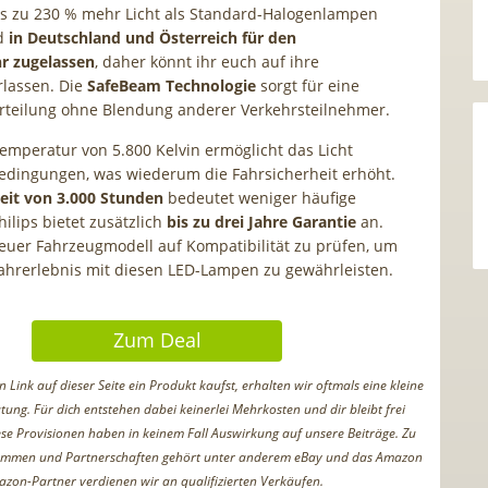
bis zu 230 % mehr Licht als Standard-Halogenlampen
nd
in Deutschland und Österreich für den
r zugelassen
, daher könnt ihr euch auf ihre
rlassen. Die
SafeBeam Technologie
sorgt für eine
erteilung ohne Blendung anderer Verkehrsteilnehmer.
temperatur von 5.800 Kelvin ermöglicht das Licht
edingungen, was wiederum die Fahrsicherheit erhöht.
eit von 3.000 Stunden
bedeutet weniger häufige
ilips bietet zusätzlich
bis zu drei Jahre Garantie
an.
 euer Fahrzeugmodell auf Kompatibilität zu prüfen, um
ahrerlebnis mit diesen LED-Lampen zu gewährleisten.
Zum Deal
Link auf dieser Seite ein Produkt kaufst, erhalten wir oftmals eine kleine
tung. Für dich entstehen dabei keinerlei Mehrkosten und dir bleibt frei
iese Provisionen haben in keinem Fall Auswirkung auf unsere Beiträge. Zu
ammen und Partnerschaften gehört unter anderem eBay und das Amazon
azon-Partner verdienen wir an qualifizierten Verkäufen.