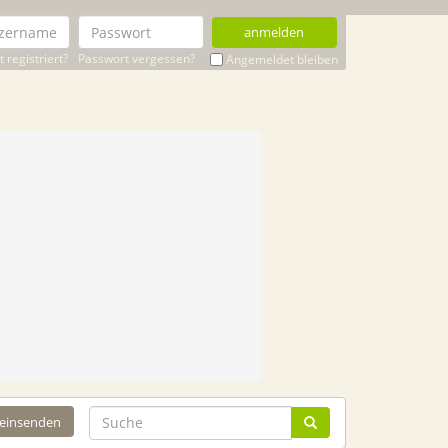
anmelden
 registriert?
Passwort vergessen?
Angemeldet bleiben
 einsenden