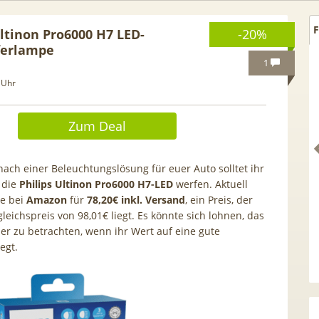
F
Ultinon Pro6000 H7 LED-
-20%
ferlampe
1
 Uhr
Zum Deal
nach einer Beleuchtungslösung für euer Auto solltet ihr
f die
Philips Ultinon Pro6000 H7-LED
werfen. Aktuell
ie bei
Amazon
für
78,20€ inkl. Versand
, ein Preis, der
leichspreis von 98,01€ liegt. Es könnte sich lohnen, das
r zu betrachten, wenn ihr Wert auf eine gute
egt.
[Eff. GRATIS!] 📲 Samsung
50€ Wechselbonus! 
Galaxy S26 (256GB) für 169€ +
Vodafone Allnet für 
50GB 5G Otelo Vodafone Allnet
| 0,00€ Anschlusskos
für 19,99€ + 50€ BONUS
5,91€