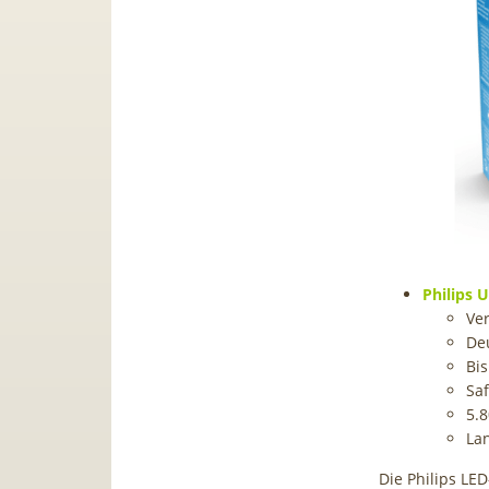
Philips 
Ver
De
Bis
Sa
5.
La
Die Philips LE