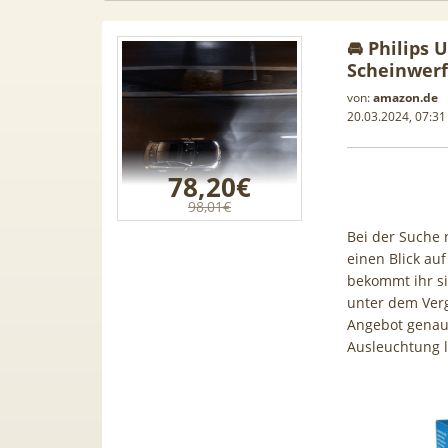
🚘 Philips 
Scheinwer
von:
amazon.de
20.03.2024, 07:31
78,20€
98,01€
Bei der Suche 
einen Blick au
bekommt ihr s
unter dem Verg
Angebot genaue
chtwagen Leasing
📱 Apple iPhone 17 (256GB) für
Ausleuchtung l
 Audi A1, A3, S5,
199€ + 70GB Vodafone 5G für
& viele mehr
34,99€ mtl. (+ 100€ Bonus) |
80GB für 29,99€ mit GigaKombi