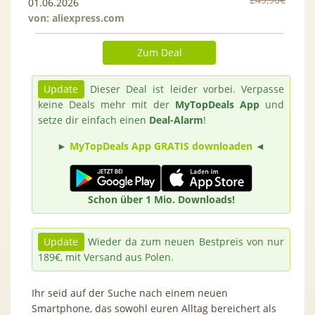
01.06.2026
von:
aliexpress.com
Zum Deal
Update
Dieser Deal ist leider vorbei. Verpasse
keine Deals mehr mit der
MyTopDeals App
und
setze dir einfach einen
Deal-Alarm
!
►
MyTopDeals App GRATIS downloaden
◄
Schon über 1 Mio. Downloads!
Update
Wieder da zum neuen Bestpreis von nur
189€, mit Versand aus Polen.
Ihr seid auf der Suche nach einem neuen
Smartphone, das sowohl euren Alltag bereichert als