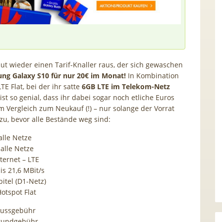
t wieder einen Tarif-Knaller raus, der sich gewaschen
ng Galaxy S10 für nur 20€ im Monat!
In Kombination
TE Flat, bei der ihr satte
6GB LTE im Telekom-Netz
ist so genial, dass ihr dabei sogar noch etliche Euros
m Vergleich zum Neukauf (!) – nur solange der Vorrat
 zu, bevor alle Bestände weg sind:
 alle Netze
 alle Netze
nternet – LTE
is 21,6 MBit/s
itel (D1-Netz)
Hotspot Flat
lussgebühr
Grundgebühr