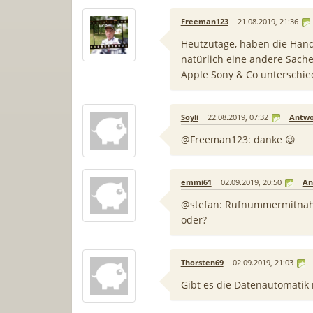
Freeman123
21.08.2019, 21:36
Heutzutage, haben die Hand
natürlich eine andere Sach
Apple Sony & Co unterschie
Soyli
22.08.2019, 07:32
Antwo
@Freeman123: danke 😉
emmi61
02.09.2019, 20:50
An
@stefan: Rufnummermitnah
oder?
Thorsten69
02.09.2019, 21:03
Gibt es die Datenautomatik