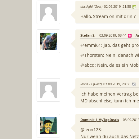
abcdefhi (Gast)
02.09.2019, 21:58
Hallo, Stream on mit drin ?
Stefan S.
03.09.2019, 08:44
A
@emmi61: jap, das geht pr
@Thorsten: Nein. danach wi
@abcd: Nein, da es ein Mobi
leon123 (Gast)
03.09.2019, 20:36
Ich habe meinen Vertrag bei
MD abschließe, kann ich m
Dominik | MyTopDeals
03.09.2019
@leon123:
Nur wenn du auch das Netz 