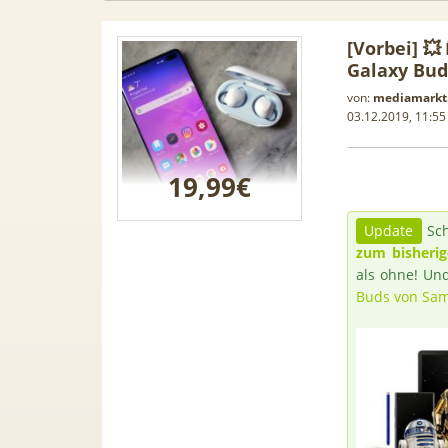
[Vorbei] 
Galaxy Bud
von:
mediamarkt
03.12.2019, 11:55
19,99€
Update
Sch
zum bisherig
als ohne! Un
Buds von Sa
Samsung
50€ Wechselbonus! 🎉 50GB 5G
TOP 🍿 
ür 189€ +
Vodafone Allnet für 7,99€ mtl.
TV-Se
ne Allnet
| 0,00€ Anschlusskosten | eff.
waipu.
 BONUS
5,91€