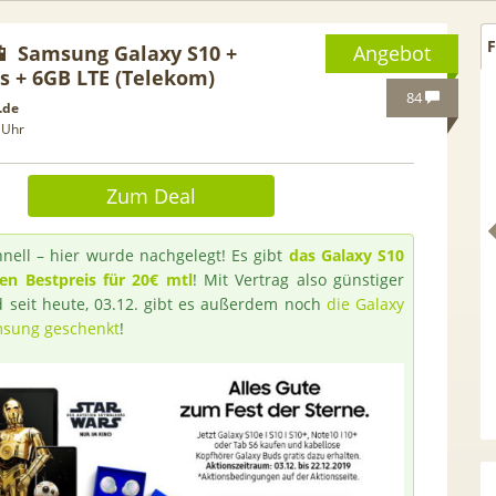
F
📱 Samsung Galaxy S10 +
Angebot
s + 6GB LTE (Telekom)
84
.de
 Uhr
Zum Deal
nell – hier wurde nachgelegt! Es gibt
das Galaxy S10
en Bestpreis für 20€ mtl
! Mit Vertrag also günstiger
d seit heute, 03.12. gibt es außerdem noch
die Galaxy
msung geschenkt
!
Netflix Standard + 300
TCL tragbares 3-in-1
nder (280 in HD) via
Klimagerät | Kühlen /
tv Perfect Plus ab 9€
Luftentfeuchten | 9.000 BTU 
mtl.
App- & Smart-Home-
Integration