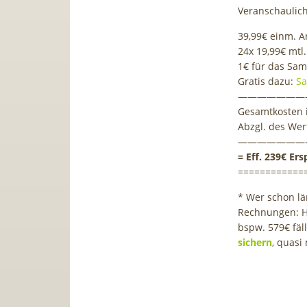
Veranschaulic
39,99€ einm. A
24x 19,99€ mt
1€ für das Sa
Gratis dazu:
Sa
———————
Gesamtkosten i
Abzgl. des Wer
———————
= Eff. 239€ Ers
============
* Wer schon lä
Rechnungen: Hä
bspw. 579€ fäll
sichern
, quasi