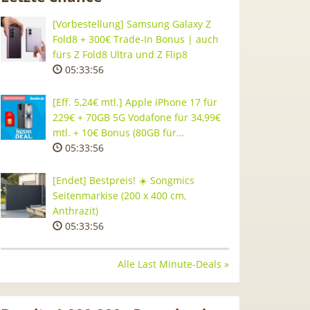
[Vorbestellung] Samsung Galaxy Z
Fold8 + 300€ Trade-In Bonus | auch
fürs Z Fold8 Ultra und Z Flip8
05:33:55
[Eff. 5,24€ mtl.] Apple iPhone 17 für
229€ + 70GB 5G Vodafone für 34,99€
mtl. + 10€ Bonus (80GB für…
05:33:55
[Endet] Bestpreis! ☀️ Songmics
Seitenmarkise (200 x 400 cm,
Anthrazit)
05:33:55
Alle Last Minute-Deals »