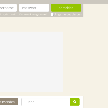
anmelden
 registriert?
Passwort vergessen?
Angemeldet bleiben
 einsenden