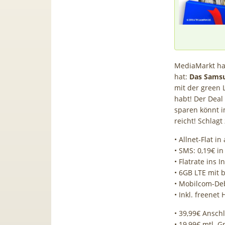
MediaMarkt hau
hat:
Das Samsu
mit der green L
habt! Der Deal 
sparen könnt i
reicht! Schlagt
• Allnet-Flat in
• SMS: 0,19€ in
• Flatrate ins I
• 6GB LTE mit b
• Mobilcom-Deb
• Inkl. freenet 
• 39,99€ Ansch
• 19,99€ mtl. 