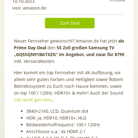
10.10.2023
von:
amazon.de
Zum Deal
Neuer Fernseher gewünscht? Amazon.de hat jetzt
als
Prime Day Deal
den
55 Zoll großen Samsung TV
„GQ55QN91BATXZG“ im Angebot, und zwar für 879€
inkl. Versandkosten.
Hier kommt ein top Fernseher mit 4K-Auflösung, vor
allem sehr guten Farben und Helligkeit sowie flottem
Betriebssystem zu Euch nach Hause kommen, sowie
on top 100 / 120Hz, HDR10+ & mehr! Auch der Sound
soll recht gut sein
…
3840×2160, LCD, Quantum dot
HDR: ja, HDR10, HDR10+, HLG
Bildwiederholfrequenz: 100 / 120Hz
Anschlüsse u.a.: 4x HDMI 2.1