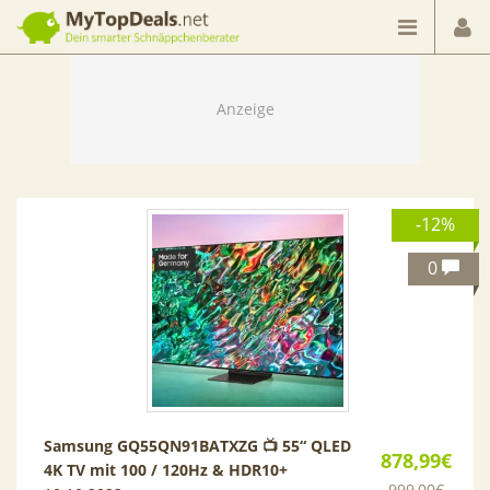
Dein smarter Schnäppchenberater
-12%
0
Samsung GQ55QN91BATXZG 📺 55“ QLED
878,99€
4K TV mit 100 / 120Hz & HDR10+
999,00€