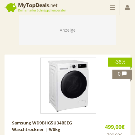
Dein smarter Schnäppchenberater
-38%
0
Samsung WD9BHG5U34BEEG
499,00€
Waschtrockner | 9/6kg
799,00€