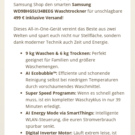
Samsung Shop den smarten
Samsung
WD9BHG5U34BEEG Waschtrockner
für unschlagbare
499 € inklusive Versand
!
Dieses All-in-One-Gerät vereint das Beste aus zwei
Welten und spart euch nicht nur Stellfläche, sondern
dank moderner Technik auch Zeit und Energie.
9 kg Waschen & 6 kg Trocknen:
Perfekt
geeignet für Familien und größere
Wäschemengen.
AI Ecobubble™:
Effiziente und schonende
Reinigung selbst bei niedrigen Temperaturen
durch vorschäumendes Waschmittel.
Super Speed Programm:
Wenn es schnell gehen
muss, ist ein kompletter Waschzyklus in nur 39
Minuten erledigt.
AI Energy Mode via SmartThings:
Intelligente
WLAN-Steuerung, die euren Stromverbrauch
spürbar senkt.
Digital Inverter Motor:
Läuft extrem leise, ist