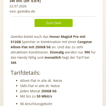
34€ mtl. (eff. 0,87€)
22.07.2026
von:
gomibo.de
Zum Deal
Gomibo bietet euch das
Honor Magic8 Pro mit
512GB
Speicher in Kombination mit einer
Congstar
Allnet-Flat mit 250GB 5G
an. Und das zu sehr
attraktiven Konditionen.
Einmalig
werden nur
99€
für
das Handy fällig und
monatlich
liegt der Tarif bei
34€
.
Tarifdetails:
Allnet-Flat in alle dt. Netze
SMS-Flat in alle dt. Netze
Jeden Monat
250GB 5G
Mit bis zu
50
Mbit/s
0€ Anschlussgebühr