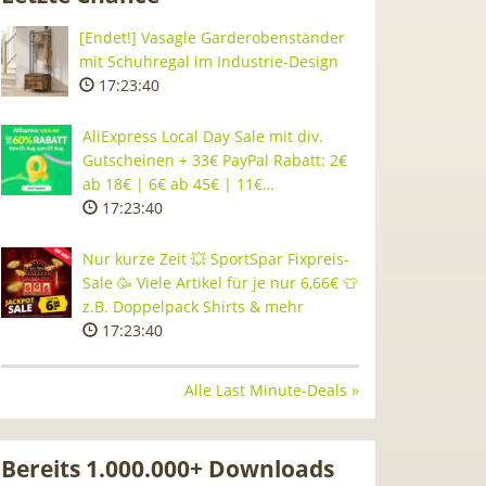
[Endet!] Vasagle Garderobenständer
mit Schuhregal im Industrie-Design
17:23:39
AliExpress Local Day Sale mit div.
Gutscheinen + 33€ PayPal Rabatt: 2€
ab 18€ | 6€ ab 45€ | 11€…
17:23:39
Nur kurze Zeit 💥 SportSpar Fixpreis-
Sale 🥳 Viele Artikel für je nur 6,66€ 👕
z.B. Doppelpack Shirts & mehr
17:23:39
Alle Last Minute-Deals »
Bereits 1.000.000+ Downloads