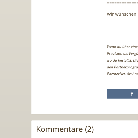
============
Wir wünschen e
Wenn du über einen 
Provision als Vergü
wo du bestellst. D
den Partnerprogr
PartnerNet. Als Am
Kommentare (2)