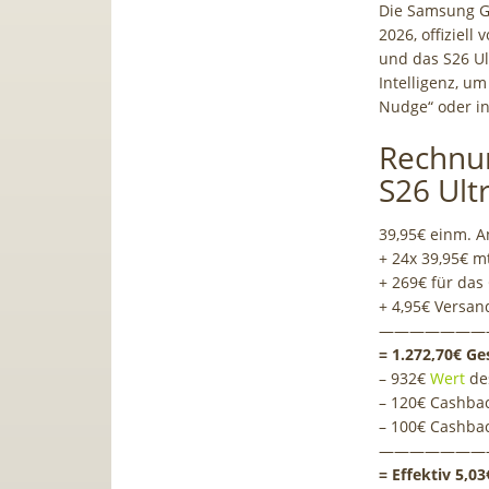
Die Samsung Ga
2026, offiziell
und das S26 Ult
Intelligenz, u
Nudge“ oder in
Rechnu
S26 Ultr
39,95€ einm. A
+ 24x 39,95€ m
+ 269€ für das
+ 4,95€ Versan
———————
= 1.272,70€ G
– 932€
Wert
des
– 120€ Cashba
– 100€ Cashba
———————
= Effektiv 5,0