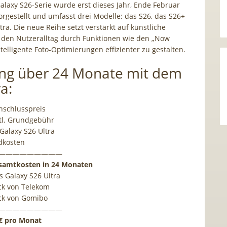
laxy S26-Serie wurde erst dieses Jahr, Ende Februar
 vorgestellt und umfasst drei Modelle: das S26, das S26+
ra. Die neue Reihe setzt verstärkt auf künstliche
m den Nutzeralltag durch Funktionen wie den „Now
telligente Foto-Optimierungen effizienter zu gestalten.
ng über 24 Monate mit dem
a:
nschlusspreis
tl. Grundgebühr
 Galaxy S26 Ultra
dkosten
—————————
esamtkosten in 24 Monaten
 Galaxy S26 Ultra
ck von Telekom
ck von Gomibo
—————————
3€ pro Monat