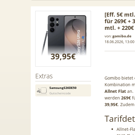
[Eff. 5€ mt
für 269€ +
mtl. + 220
von:
gomibo.de
18.06.2026, 13:00
39,95€
Extras
Gomibo bietet
Kombination m
SamsungS26DE50
Allnet Flat
an. 
Gutscheincode
werden
269€
fü
Samsung
50€ Wechselbonus! 🎉 50GB 5G
39,95€
TOP 🍿 
. Zudem 
ür 189€ +
Vodafone Allnet für 7,99€ mtl.
TV-Se
Tarifdet
ne Allnet
| 0,00€ Anschlusskosten | eff.
waipu.
 BONUS
5,91€
Allnet-Fl