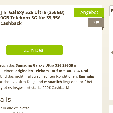
F
l.] 📱 Galaxy S26 Ultra (256GB)
Angebot
 30GB Telekom 5G für 39,95€
2
€ Cashback
 Uhr
Zum Deal
 euch das
Samsung Galaxy Ultra S26 256GB
in
it einem
originalen Telekom Tarif mit 30GB 5G und
Und das nicht mal zu schlechten Konditionen.
Einmalig
r das S26 Ultra fällig und
monatlich
liegt der Tarif bei
Netflix Standard + 300
gibt es insgesamt starke 220€ Cashback!
TCL tragbares 3-in-1
nder (280 in HD) via
Klimagerät | Kühlen /
ails
tv Perfect Plus ab 9€
Luftentfeuchten | 9.000 BTU 
mtl.
App- & Smart-Home-
at in alle dt. Netze
Integration