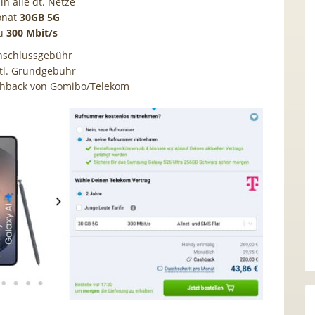
in alle dt. Netze
onat
30GB 5G
zu
300
Mbit/s
nschlussgebühr
tl. Grundgebühr
shback von Gomibo/Telekom