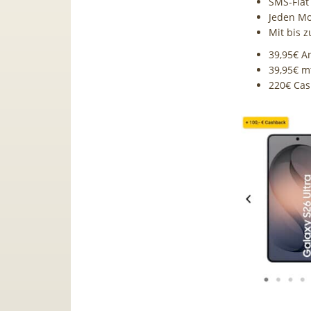
SMS-Flat 
Jeden M
Mit bis 
39,95€ A
39,95€ m
220€ Ca