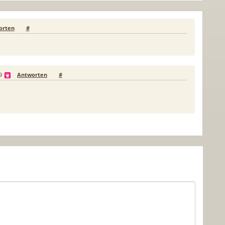
orten
#
9
Antworten
#