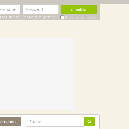
anmelden
 registriert?
Passwort vergessen?
Angemeldet bleiben
 einsenden