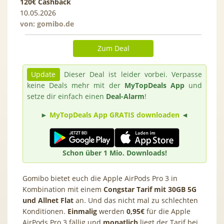
120€ Cashback
10.05.2026
von:
gomibo.de
Zum Deal
Update
Dieser Deal ist leider vorbei. Verpasse
keine Deals mehr mit der
MyTopDeals App
und
setze dir einfach einen
Deal-Alarm
!
►
MyTopDeals App GRATIS downloaden
◄
Schon über 1 Mio. Downloads!
Gomibo bietet euch die Apple AirPods Pro 3
in
Kombination mit einem
Congstar Tarif mit 30GB 5G
und Allnet Flat
an. Und das nicht mal zu schlechten
Konditionen.
Einmalig
werden
0,95€
für die Apple
AirPods Pro 3 fällig und
monatlich
liegt der Tarif bei