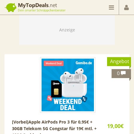
Dein smarter Schnäppchenberater
Angebot
0
[Vorbei]
Apple AirPods Pro 3 für 0,95€ +
19,00€
30GB Telekom 5G Congstar für 19€ mtl. +