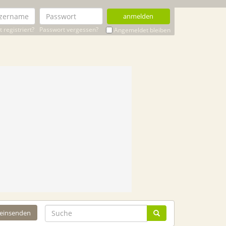
anmelden
 registriert?
Passwort vergessen?
Angemeldet bleiben
 einsenden