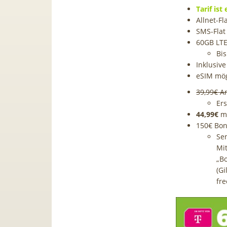
Tarif ist 
Allnet-Fl
SMS-Flat 
60GB LT
Bis
Inklusive
eSIM mög
39,99€ A
Er
44,99€
mt
150€ Bon
Se
Mi
„B
(G
fre