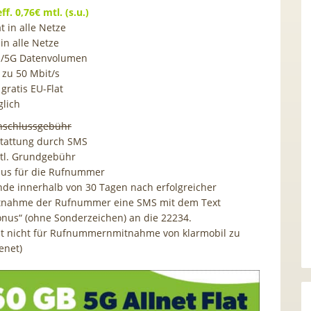
eff. 0,76€ mtl. (s.u.)
at in alle Netze
in alle Netze
E/5G Datenvolumen
 zu 50 Mbit/s
 gratis EU-Flat
lich
nschlussgebühr
stattung durch SMS
l. Grundgebühr
us für die Rufnummer
nde innerhalb von 30 Tagen nach erfolgreicher
tnahme der Rufnummer eine SMS mit dem Text
onus“ (ohne Sonderzeichen) an die 22234.
ilt nicht für Rufnummernmitnahme von klarmobil zu
enet)