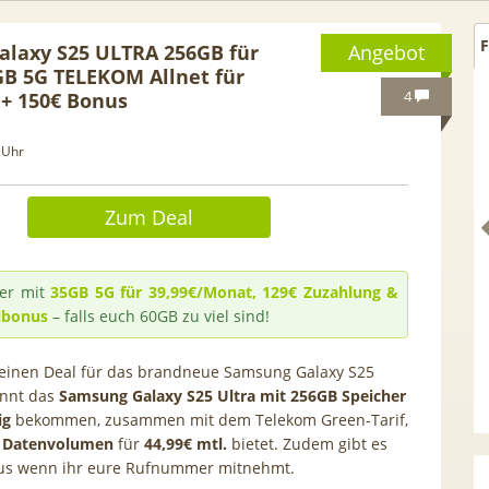
F
laxy S25 ULTRA 256GB für
Angebot
GB 5G TELEKOM Allnet für
4
 + 150€ Bonus
 Uhr
Zum Deal
er mit
35GB 5G für 39,99€/Monat, 129€ Zuzahlung &
lbonus
– falls euch 60GB zu viel sind!
 einen Deal für das brandneue Samsung Galaxy S25
 GRATIS!] 📲 Samsung
50€ Wechselbonus! 🎉 50GB 5
könnt das
Samsung Galaxy S25 Ultra mit 256GB Speicher
S26 (256GB) für 169€ +
Vodafone Allnet für 7,99€ mtl
ig
bekommen, zusammen mit dem Telekom Green-Tarif,
 Otelo Vodafone Allnet
| 0,00€ Anschlusskosten | eff
 Datenvolumen
für
44,99€ mtl.
bietet. Zudem gibt es
19,99€ + 50€ BONUS
5,91€
nus wenn ihr eure Rufnummer mitnehmt.