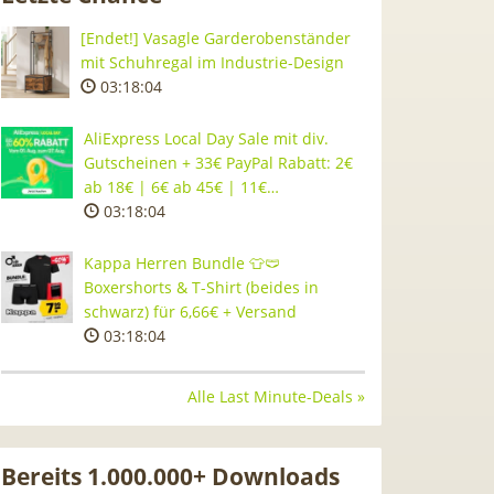
[Endet!] Vasagle Garderobenständer
mit Schuhregal im Industrie-Design
03:18:03
AliExpress Local Day Sale mit div.
Gutscheinen + 33€ PayPal Rabatt: 2€
ab 18€ | 6€ ab 45€ | 11€…
03:18:03
Kappa Herren Bundle 👕🩲
Boxershorts & T-Shirt (beides in
schwarz) für 6,66€ + Versand
03:18:03
Alle Last Minute-Deals »
Bereits 1.000.000+ Downloads