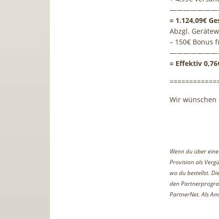
———————
= 1.124,09€ Ge
Abzgl. Gerätewe
– 150€ Bonus 
———————
= Effektiv 0,7
============
Wir wünschen 
Wenn du über einen 
Provision als Vergü
wo du bestellst. D
den Partnerprogr
PartnerNet. Als Am