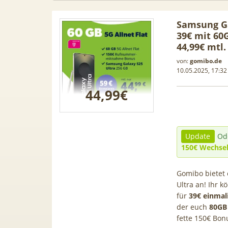
Samsung Ga
39€ mit 60
44,99€ mtl.
von:
gomibo.de
10.05.2025, 17:32
44,99€
Update
Od
150€ Wechse
Gomibo bietet
 Leasing
📱 Apple iPhone 17 (256GB) für
[Eff.
Ultra an! Ihr 
1, A3, S5,
199€ + 70GB Vodafone 5G für
Galaxy 
für
39€ einmal
mehr
34,99€ mtl. (+ 100€ Bonus) |
50GB 5G
der euch
80GB
80GB für 29,99€ mit GigaKombi
für 
fette 150€ Bo