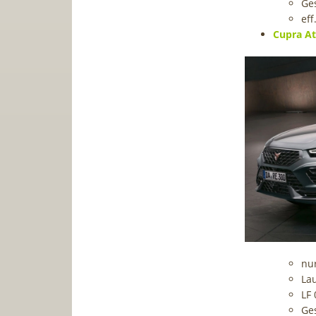
Ge
eff
Cupra At
nu
Lau
LF 
Ge