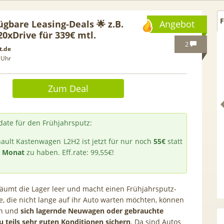
F
ügbare Leasing-Deals 🌟 z.B.
Angebot
0xDrive für 339€ mtl.
2
t.de
 Uhr
Zum Deal
ate für den Frühjahrsputz:
ault Kastenwagen L2H2 ist jetzt für nur noch
55€
statt
 Monat
zu haben. Eff.rate: 99,55€!
Netflix Standard + 300
TCL tragbares 3-in-1
nder (280 in HD) via
Klimagerät | Kühlen /
äumt die Lager leer und macht einen Frühjahrsputz-
tv Perfect Plus ab 9€
Luftentfeuchten | 9.000 BTU 
le, die nicht lange auf ihr Auto warten möchten, können
mtl.
App- & Smart-Home-
en und
sich lagernde Neuwagen oder gebrauchte
Integration
 teils sehr guten Konditionen sichern
. Da sind Autos