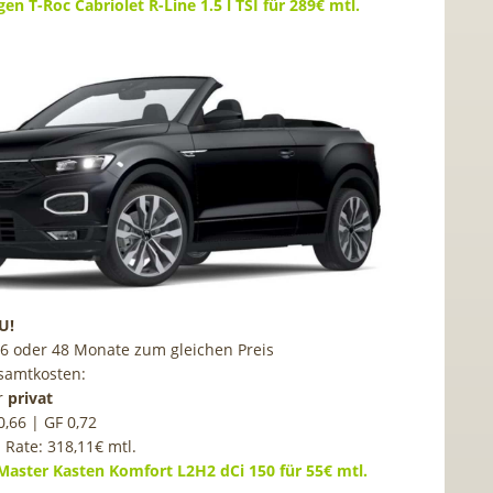
en T-Roc Cabriolet R-Line 1.5 l TSI für 289€ mtl.
U!
36 oder 48 Monate zum gleichen Preis
samtkosten:
r
privat
0,66 | GF 0,72
. Rate: 318,11€ mtl.
Master Kasten Komfort L2H2 dCi 150 für 55€ mtl.