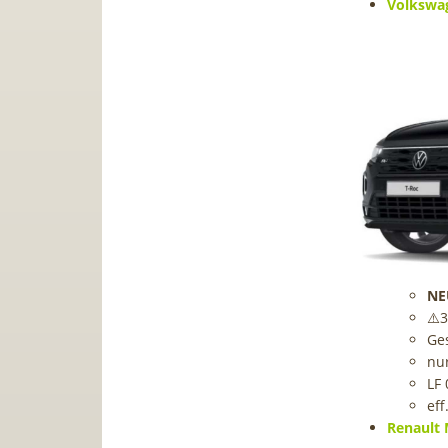
Volkswag
NE
⚠️
Ge
nu
LF 
eff
Renault 