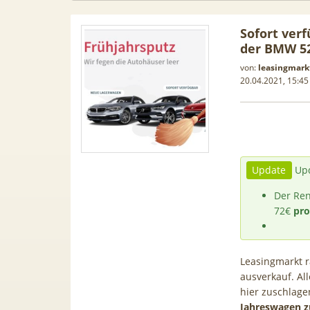
Sofort verf
der BMW 52
von:
leasingmark
20.04.2021, 15:45
Update
Upd
Der Ren
72€
pro
Samsung
50€ Wechselbonus! 🎉 50GB 5G
TOP 🍿 
ür 189€ +
Vodafone Allnet für 7,99€ mtl.
TV-Se
Leasingmarkt r
ne Allnet
| 0,00€ Anschlusskosten | eff.
waipu.
ausverkauf. Al
 BONUS
5,91€
hier zuschlag
Jahreswagen zu