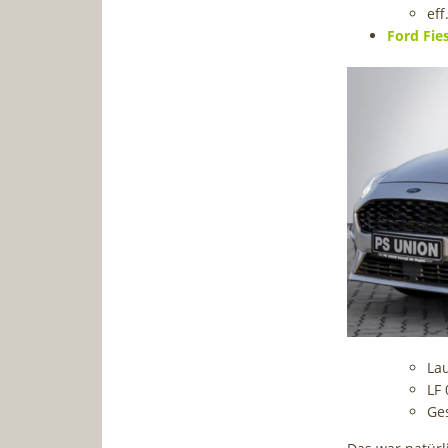
eff
Ford Fie
Lau
LF 
Ge