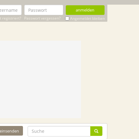
anmelden
 registriert?
Passwort vergessen?
Angemeldet bleiben
 einsenden