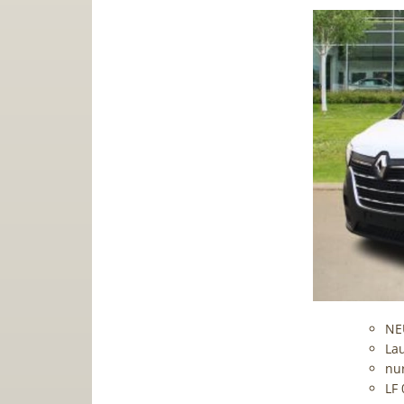
NE
Lau
nu
LF 