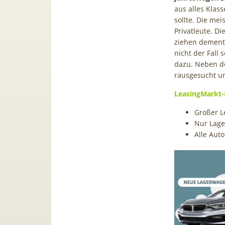
aus alles Klas
sollte. Die me
Privatleute. Di
ziehen dement
nicht der Fall 
dazu. Neben de
rausgesucht um
LeasingMarkt-
Großer L
Nur Lag
Alle Auto