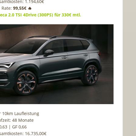
samtkosten: 1.194,60€
. Rate:
99,55€ 🔥
eca 2.0 TSI 4Drive (300PS) für 330€ mtl.
r 10km Laufleistung
fzeit: 48 Monate
0,63 | GF 0,66
samtkosten: 16.735,00€