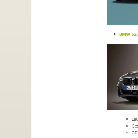
BMW 520 
Lau
Ge
GF 