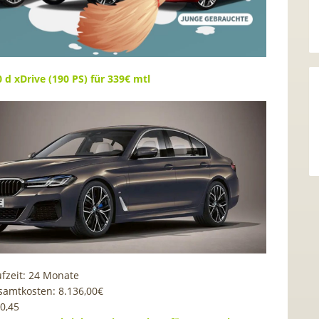
d xDrive (190 PS) für 339€ mtl
fzeit: 24 Monate
samtkosten: 8.136,00€
0,45