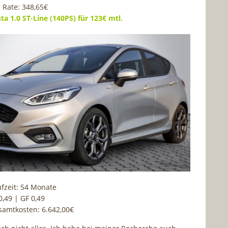
. Rate: 348,65€
sta 1.0 ST-Line (140PS) für 123€ mtl.
fzeit: 54 Monate
0,49 | GF 0,49
samtkosten: 6.642,00€