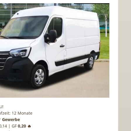
U!
fzeit: 12 Monate
r
Gewerbe
0,14 | GF
0,20 🔥