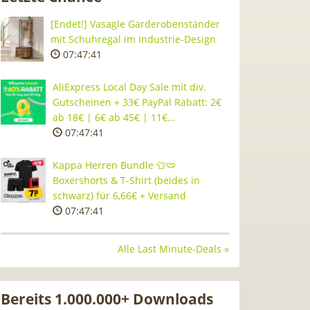
[Endet!] Vasagle Garderobenständer
mit Schuhregal im Industrie-Design
07:47:40
AliExpress Local Day Sale mit div.
Gutscheinen + 33€ PayPal Rabatt: 2€
ab 18€ | 6€ ab 45€ | 11€…
07:47:40
Kappa Herren Bundle 👕🩲
Boxershorts & T-Shirt (beides in
schwarz) für 6,66€ + Versand
07:47:40
Alle Last Minute-Deals »
Bereits 1.000.000+ Downloads