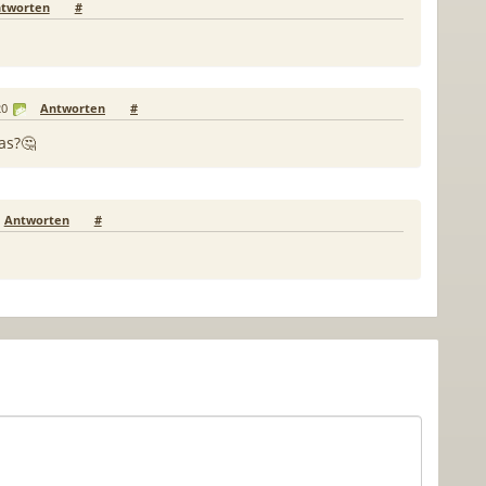
tworten
#
20
Antworten
#
as?🤔
Antworten
#