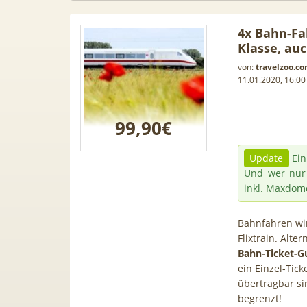
4x Bahn-Fa
Klasse, auc
von:
travelzoo.c
11.01.2020, 16:00
99,90€
Update
Ein
Und wer nur 
inkl. Maxdom
Bahnfahren wir
agen Leasing
📱 Apple iPhone 17 (256GB) für
[
Flixtrain. Alte
Bahn-Ticket-Gu
di A1, A3, S5,
199€ + 70GB Vodafone 5G für
Gal
ein Einzel-Tic
ele mehr
34,99€ mtl. (+ 100€ Bonus) |
50G
übertragbar si
80GB für 29,99€ mit GigaKombi
begrenzt!