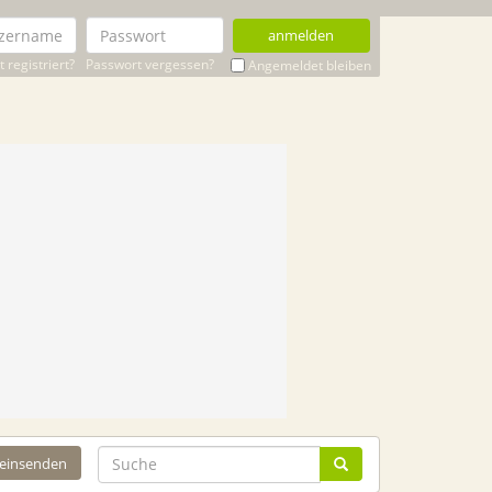
anmelden
 registriert?
Passwort vergessen?
Angemeldet bleiben
 einsenden