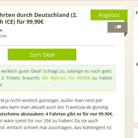
F
hrten durch Deutschland (2.
Angebot
h ICE) für 99,90€
3
om
 Uhr
Zum Deal
 wirklich guter Deal! Schlagt zu, solange es noch geht.
2 Tickets braucht:
Bei Mytrain für 69,90€
zu haben
e.
d ja nicht wirklich günstiger, außer man reist per
Eff. GRATIS!] 📲 Samsung
50€ Wechselbonus! 🎉 50
rnativ kann man aktuell auch bei Travelzoo.de günstig
tscheine abstauben: 4 Fahrten gibt es für nur 99,90€
,
axy S26 (256GB) für 169€ +
Vodafone Allnet für 7,99€
ket wäre somit für nur 25€ zu haben! Da sie auch
B 5G Otelo Vodafone Allnet
| 0,00€ Anschlusskosten |
nd: einfach schnell mal zuschlagen, das Kontingent ist
für 19,99€ + 50€ BONUS
5,91€