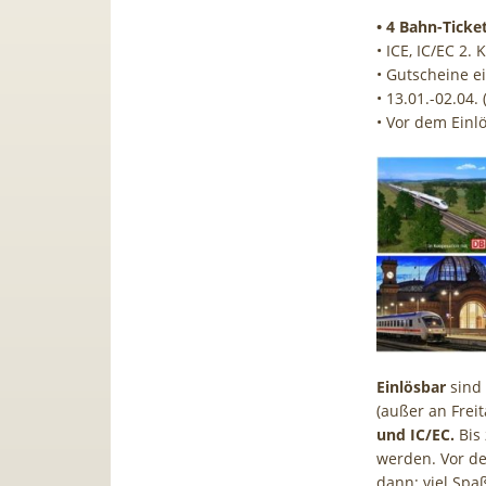
• 4 Bahn-Ticke
• ICE, IC/EC 2.
• Gutscheine e
• 13.01.-02.04.
• Vor dem Einl
Einlösbar
sind 
(außer an Frei
und IC/EC.
Bis 
werden. Vor de
dann: viel Spa