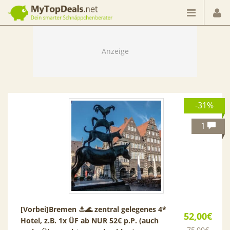
Dein smarter Schnäppchenberater
-31%
1
[Vorbei]
Bremen ⚓🌊 zentral gelegenes 4*
52,00€
Hotel, z.B. 1x ÜF ab NUR 52€ p.P. (auch
75,00€