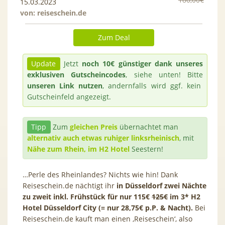
15.03.2023
von:
reiseschein.de
Zum Deal
Update
Jetzt
noch 10€ günstiger dank unseres
exklusiven Gutscheincodes
, siehe unten! Bitte
unseren Link nutzen
, andernfalls wird ggf. kein
Gutscheinfeld angezeigt.
Tipp
Zum
gleichen Preis
übernachtet man
alternativ auch etwas ruhiger linksrheinisch
, mit
Nähe zum Rhein, im H2 Hotel
Seestern!
…Perle des Rheinlandes? Nichts wie hin! Dank
Reiseschein.de nächtigt ihr
in Düsseldorf
zwei Nächte
zu zweit inkl. Frühstück für nur 115€
125€
im 3* H2
Hotel Düsseldorf City (= nur 28,75€ p.P. & Nacht).
Bei
Reiseschein.de kauft man einen ‚Reiseschein‘, also