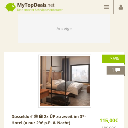
Dein smarter Schnäppchenberater
-36%
1
Düsseldorf 🤩 🏨 2x ÜF zu zweit im 3*-
115,00€
Hotel (= nur 29€ p.P. & Nacht)
180,00€