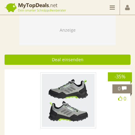
Dein smarter Schnäppchenberater
Deal einsenden
-35%
0
0