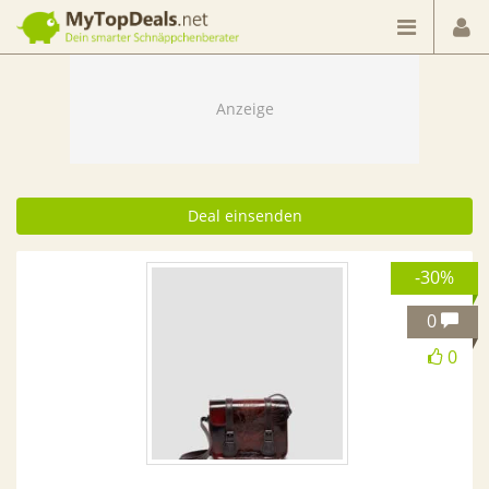
Dein smarter Schnäppchenberater
Deal einsenden
-30%
0
0