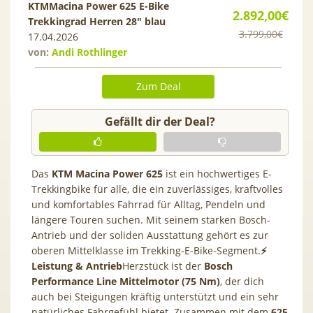
KTMMacina Power 625 E-Bike
2.892,00€
Trekkingrad Herren 28″ blau
3.799,00€
17.04.2026
von:
Andi Rothlinger
Zum Deal
Gefällt dir der Deal?
Das
KTM Macina Power 625
ist ein hochwertiges E-
Trekkingbike für alle, die ein zuverlässiges, kraftvolles
und komfortables Fahrrad für Alltag, Pendeln und
längere Touren suchen. Mit seinem starken Bosch-
Antrieb und der soliden Ausstattung gehört es zur
oberen Mittelklasse im Trekking-E-Bike-Segment.
⚡
Leistung & Antrieb
Herzstück ist der
Bosch
Performance Line Mittelmotor (75 Nm)
, der dich
auch bei Steigungen kräftig unterstützt und ein sehr
natürliches Fahrgefühl bietet. Zusammen mit dem
625