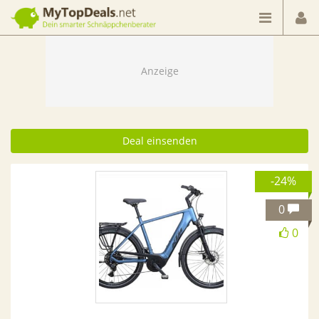
Dein smarter Schnäppchenberater
Deal einsenden
-24%
0
0