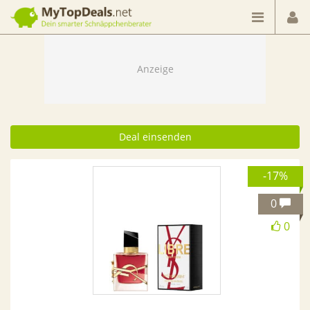
Dein smarter Schnäppchenberater
Deal einsenden
-17%
0
0