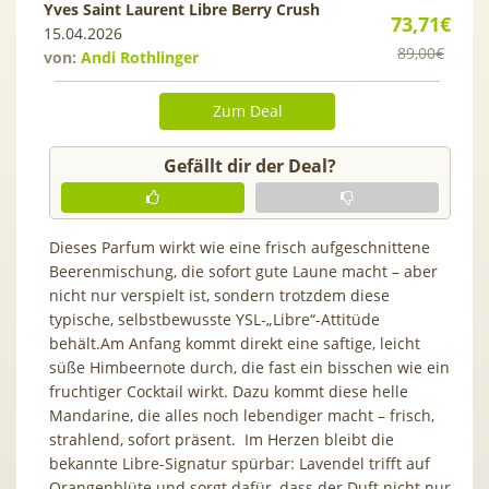
Yves Saint Laurent Libre Berry Crush
73,71€
15.04.2026
89,00€
von:
Andi Rothlinger
Zum Deal
Gefällt dir der Deal?
Dieses Parfum wirkt wie eine frisch aufgeschnittene
Beerenmischung, die sofort gute Laune macht – aber
nicht nur verspielt ist, sondern trotzdem diese
typische, selbstbewusste YSL-„Libre“-Attitüde
behält.Am Anfang kommt direkt eine saftige, leicht
süße Himbeernote durch, die fast ein bisschen wie ein
fruchtiger Cocktail wirkt. Dazu kommt diese helle
Mandarine, die alles noch lebendiger macht – frisch,
strahlend, sofort präsent. Im Herzen bleibt die
bekannte Libre-Signatur spürbar: Lavendel trifft auf
Orangenblüte und sorgt dafür, dass der Duft nicht nur