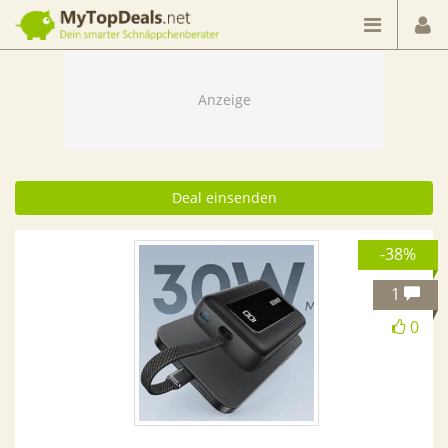
Dein smarter Schnäppchenberater
Deal einsenden
-38%
1
0