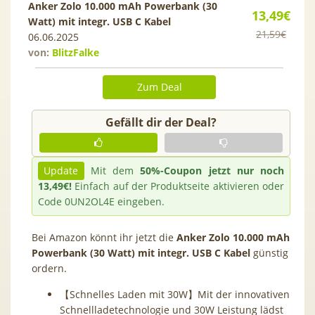
Anker Zolo 10.000 mAh Powerbank (30
13,49€
Watt) mit integr. USB C Kabel
21,59€
06.06.2025
von:
BlitzFalke
Zum Deal
Gefällt dir der Deal?
Update
Mit dem
50%-Coupon jetzt nur noch
13,49€!
Einfach auf der Produktseite aktivieren oder
Code
0UN2OL4E
eingeben.
Bei Amazon könnt ihr jetzt die
Anker Zolo 10.000 mAh
Powerbank (30 Watt) mit integr. USB C Kabel
günstig
ordern.
【Schnelles Laden mit 30W】Mit der innovativen
Schnellladetechnologie und 30W Leistung lädst