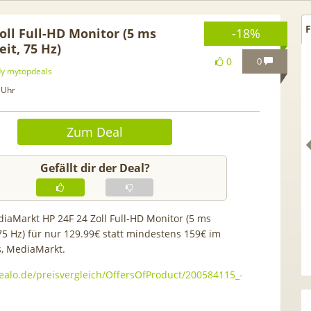
F
oll Full-HD Monitor (5 ms
-18%
it, 75 Hz)
0
0
y mytopdeals
 Uhr
Zum Deal
Gefällt dir der Deal?
diaMarkt HP 24F 24 Zoll Full-HD Monitor (5 ms
 75 Hz) für nur 129.99€ statt mindestens 159€ im
 Netflix Standard + 300
TCL tragbares 3-in-1
s, MediaMarkt.
ender (280 in HD) via
Klimagerät | Kühlen /
.tv Perfect Plus ab 9€
Luftentfeuchten | 9.000 BTU
ealo.de/preisvergleich/OffersOfProduct/200584115_-
mtl.
App- & Smart-Home-
Integration