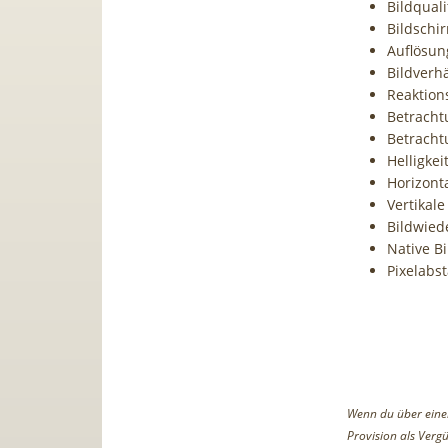
Bildquali
Bildschir
Auflösung
Bildverhä
Reaktion
Betracht
Betracht
Helligkei
Horizont
Vertikal
Bildwied
Native B
Pixelabs
Wenn du über einen 
Provision als Vergü