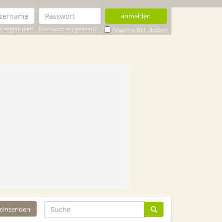
anmelden
 registriert?
Passwort vergessen?
Angemeldet bleiben
 einsenden