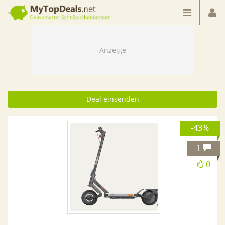
Dein smarter Schnäppchenberater
Deal einsenden
-43%
1
0