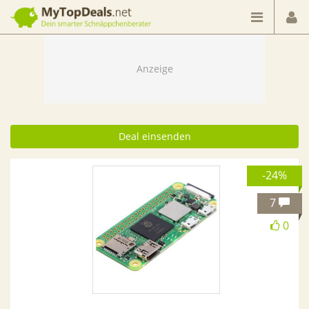
Dein smarter Schnäppchenberater
Deal einsenden
-24%
7
0