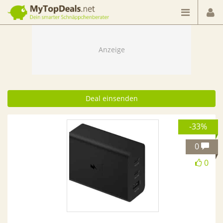
Dein smarter Schnäppchenberater
Deal einsenden
-33%
0
0