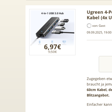
Ugreen 4-P
Kabel (4x 
von:
Gast
09.09.2025, 19:00
6,97€
9,50€
Zugegeben etwa
braucht ja jem
 Samsung
50€ Wechselbonus! 🎉 50GB 5G
TOP 
60cm Kabel, de
für 189€ +
Vodafone Allnet für 7,99€ mtl.
TV-
Blitzangebot.
fone Allnet
| 0,00€ Anschlusskosten | eff.
waip
Einfacher kann
€ BONUS
5,91€