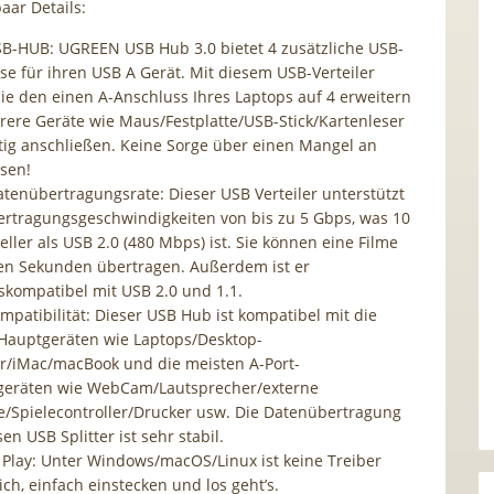
aar Details:
SB-HUB: UGREEN USB Hub 3.0 bietet 4 zusätzliche USB-
se für ihren USB A Gerät. Mit diesem USB-Verteiler
ie den einen A-Anschluss Ihres Laptops auf 4 erweitern
ere Geräte wie Maus/Festplatte/USB-Stick/Kartenleser
itig anschließen. Keine Sorge über einen Mangel an
sen!
tenübertragungsrate: Dieser USB Verteiler unterstützt
rtragungsgeschwindigkeiten von bis zu 5 Gbps, was 10
ller als USB 2.0 (480 Mbps) ist. Sie können eine Filme
en Sekunden übertragen. Außerdem ist er
skompatibel mit USB 2.0 und 1.1.
mpatibilität: Dieser USB Hub ist kompatibel mit die
Hauptgeräten wie Laptops/Desktop-
/iMac/macBook und die meisten A-Port-
eräten wie WebCam/Lautsprecher/externe
te/Spielecontroller/Drucker usw. Die Datenübertragung
en USB Splitter ist sehr stabil.
 Play: Unter Windows/macOS/Linux ist keine Treiber
ich, einfach einstecken und los geht’s.