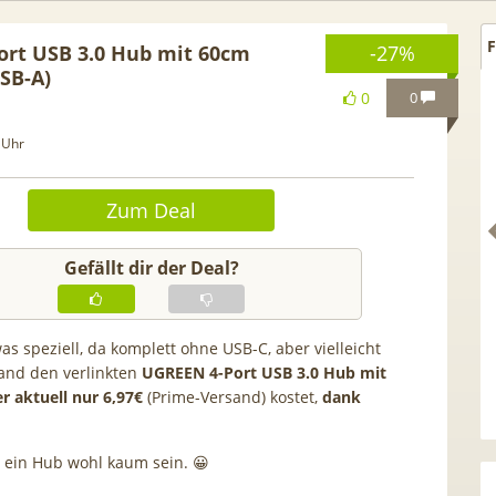
F
ort USB 3.0 Hub mit 60cm
-27%
USB-A)
0
0
 Uhr
Zum Deal
Gefällt dir der Deal?
s speziell, da komplett ohne USB-C, aber vielleicht
and den verlinkten
UGREEN 4-Port USB 3.0 Hub mit
 Netflix Standard + 300
TCL tragbares 3-in-1
r aktuell nur 6,97€
(Prime-Versand) kostet,
dank
Sender (280 in HD) via
Klimagerät | Kühlen /
u.tv Perfect Plus ab 9€
Luftentfeuchten | 9.000 BT
 ein Hub wohl kaum sein. 😀
mtl.
App- & Smart-Home-
Integration