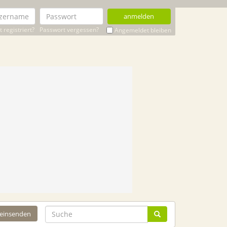
anmelden
 registriert?
Passwort vergessen?
Angemeldet bleiben
 einsenden