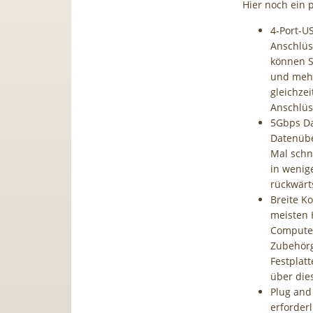
Hier noch ein p
4-Port-U
Anschlüs
können S
und mehr
gleichze
Anschlüs
5Gbps Da
Datenübe
Mal schne
in wenig
rückwärt
Breite Ko
meisten 
Computer
Zubehörg
Festplat
über dies
Plug and
erforderl