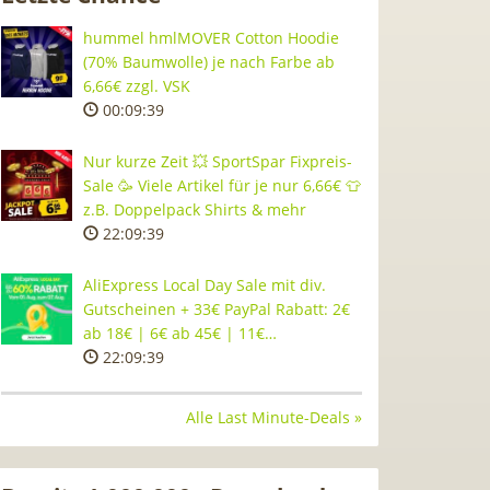
hummel hmlMOVER Cotton Hoodie
(70% Baumwolle) je nach Farbe ab
6,66€ zzgl. VSK
00:09:38
Nur kurze Zeit 💥 SportSpar Fixpreis-
Sale 🥳 Viele Artikel für je nur 6,66€ 👕
z.B. Doppelpack Shirts & mehr
22:09:38
AliExpress Local Day Sale mit div.
Gutscheinen + 33€ PayPal Rabatt: 2€
ab 18€ | 6€ ab 45€ | 11€…
22:09:38
Alle Last Minute-Deals »