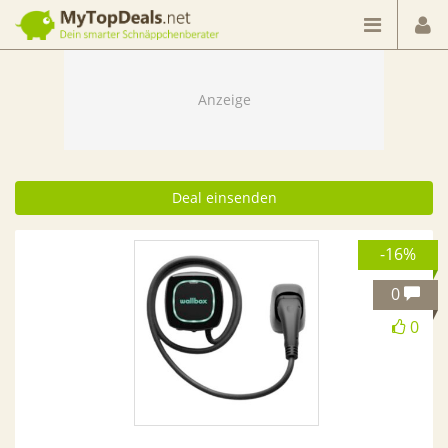
Dein smarter Schnäppchenberater
Deal einsenden
-16%
0
0