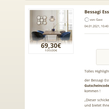
Bessagi Ess
von:
Gast
04.01.2021, 10:40
69,30€
139,00€
Tolles Highlig
der Bessagi Es
 📲 Samsung
50€ Wechselbonus! 🎉 50GB 5G
TOP
Gutscheincode
B) für 189€ +
Vodafone Allnet für 7,99€ mtl.
T
kommen !
dafone Allnet
| 0,00€ Anschlusskosten | eff.
wa
„Dieser schick
50€ BONUS
5,91€
und bietet Ihn