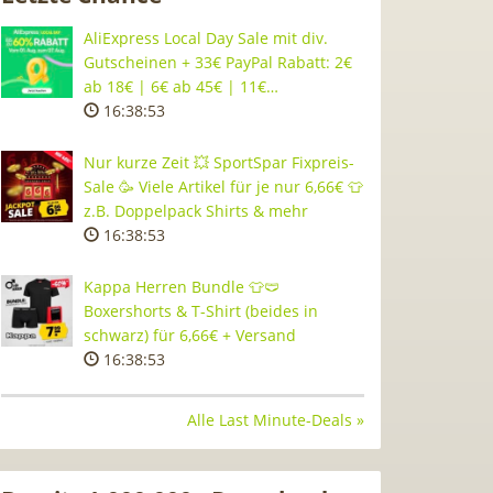
AliExpress Local Day Sale mit div.
Gutscheinen + 33€ PayPal Rabatt: 2€
ab 18€ | 6€ ab 45€ | 11€…
16:38:52
Nur kurze Zeit 💥 SportSpar Fixpreis-
Sale 🥳 Viele Artikel für je nur 6,66€ 👕
z.B. Doppelpack Shirts & mehr
16:38:52
Kappa Herren Bundle 👕🩲
Boxershorts & T-Shirt (beides in
schwarz) für 6,66€ + Versand
16:38:52
Alle Last Minute-Deals »