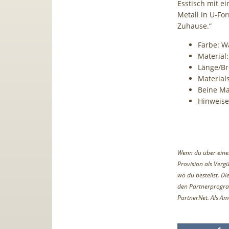
Esstisch mit e
Metall in U-For
Zuhause.“
Farbe: W
Material:
Länge/Br
Material
Beine Mat
Hinweise 
Wenn du über einen 
Provision als Vergü
wo du bestellst. D
den Partnerprogr
PartnerNet. Als Am