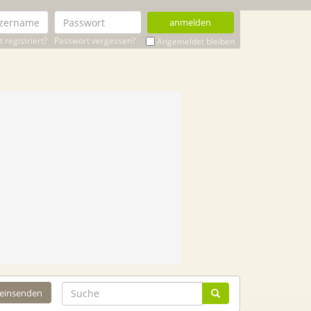
anmelden
 registriert?
Passwort vergessen?
Angemeldet bleiben
 einsenden