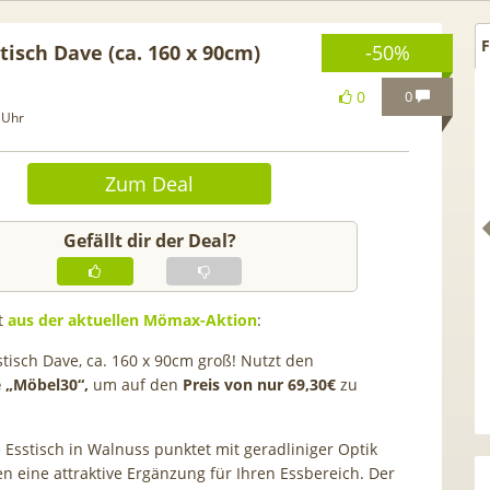
F
tisch Dave (ca. 160 x 90cm)
-50%
0
0
 Uhr
Zum Deal
Gefällt dir der Deal?
ht
aus der aktuellen Mömax-Aktion
:
stisch Dave, ca. 160 x 90cm groß! Nutzt den
 🍿 Netflix Standard + 300
TCL tragbares 3-in-1
 „Möbel30“,
um auf den
Preis von nur 69,30€
zu
V-Sender (280 in HD) via
Klimagerät | Kühlen 
ipu.tv Perfect Plus ab 9€
Luftentfeuchten | 9.000 
e Esstisch in Walnuss punktet mit geradliniger Optik
mtl.
App- & Smart-Home
en eine attraktive Ergänzung für Ihren Essbereich. Der
Integration