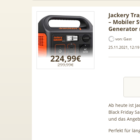
Jackery Tr
– Mobiler 
Generator 
von:
Gast
25.11.2021, 12:19
224,99€
299,99€
Ab heute ist J
 Leasing
📱 Apple iPhone 17 (256GB) für
[Eff.
Black Friday Sa
1, A3, S5,
199€ + 70GB Vodafone 5G für
Galaxy 
und das Angebo
mehr
34,99€ mtl. (+ 100€ Bonus) |
50GB 5G
Perfekt für lä
80GB für 29,99€ mit GigaKombi
für 