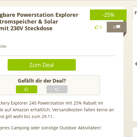
F
agbare Powerstation Explorer
-25%
Stromspeicher & Solar
0
0
mit 230V Steckdose
 Uhr
Zum Deal
Gefällt dir der Deal?
ackery Explorer 240 Powerstation mit 25% Rabatt im
 GRATIS!] 📲 Samsung
50€ Wechselbonus! 🎉 50GB 5
le auf Amazon erhältlich.
Versandkosten fallen keine an
S26 (256GB) für 169€ +
Vodafone Allnet für 7,99€ mtl
t gilt wohl bis zum 29.11.
 Otelo Vodafone Allnet
| 0,00€ Anschlusskosten | eff
ngeres Camping oder sonstige Outdoor Aktivitäten!
19,99€ + 50€ BONUS
5,91€