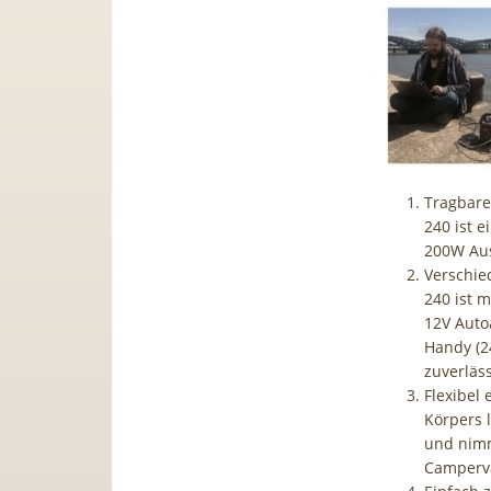
Tragbare
240 ist 
200W Aus
Verschied
240 ist 
12V Auto
Handy (24
zuverläs
Flexibel
Körpers l
und nimm
Camperva