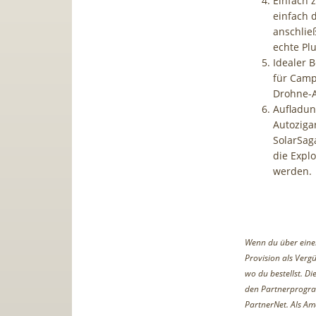
Einfach 
einfach 
anschlie
echte Pl
Idealer 
für Camp
Drohne-A
Aufladun
Autoziga
SolarSag
die Expl
werden.
Wenn du über einen 
Provision als Vergü
wo du bestellst. D
den Partnerprogr
PartnerNet. Als Am