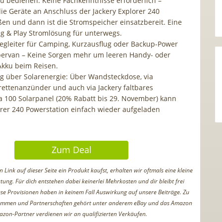
zu bedienen: Keine Fachkenntnisse erforderlich –
die Geräte an Anschluss der Jackery Explorer 240
ßen und dann ist die Stromspeicher einsatzbereit. Eine
ug & Play Stromlösung für unterwegs.
Begleiter für Camping, Kurzausflug oder Backup-Power
ervan – Keine Sorgen mehr um leeren Handy- oder
kku beim Reisen.
g über Solarenergie: Über Wandsteckdose, via
rettenanzünder und auch via Jackery faltbares
a 100 Solarpanel (20% Rabatt bis 29. November) kann
orer 240 Powerstation einfach wieder aufgeladen
Zum Deal
Link auf dieser Seite ein Produkt kaufst, erhalten wir oftmals eine kleine
tung. Für dich entstehen dabei keinerlei Mehrkosten und dir bleibt frei
iese Provisionen haben in keinem Fall Auswirkung auf unsere Beiträge. Zu
ammen und Partnerschaften gehört unter anderem eBay und das Amazon
azon-Partner verdienen wir an qualifizierten Verkäufen.