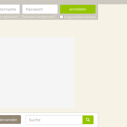
anmelden
 registriert?
Passwort vergessen?
Angemeldet bleiben
 einsenden