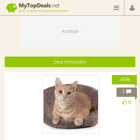
Dein smarter Schnäppchenberater
Deal einsenden
-45%
1
0