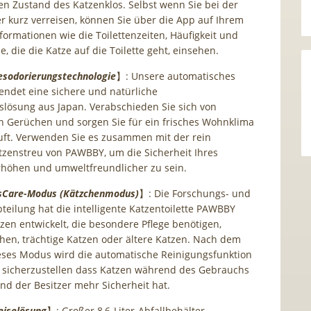
n Zustand des Katzenklos. Selbst wenn Sie bei der
er kurz verreisen, können Sie über die App auf Ihrem
ormationen wie die Toilettenzeiten, Häufigkeit und
, die die Katze auf die Toilette geht, einsehen.
esodorierungstechnologie
】: Unsere automatisches
endet eine sichere und natürliche
lösung aus Japan. Verabschieden Sie sich von
Gerüchen und sorgen Sie für ein frisches Wohnklima
uft. Verwenden Sie es zusammen mit der rein
tzenstreu von PAWBBY, um die Sicherheit Ihres
rhöhen und umweltfreundlicher zu sein.
tsCare-Modus (Kätzchenmodus)
】: Die Forschungs- und
teilung hat die intelligente Katzentoilette PAWBBY
tzen entwickelt, die besondere Pflege benötigen,
hen, trächtige Katzen oder ältere Katzen. Nach dem
eses Modus wird die automatische Reinigungsfunktion
m sicherzustellen dass Katzen während des Gebrauchs
und der Besitzer mehr Sicherheit hat.
eiselösung
】: Großer 8,6-Liter-Abfallbehälter,