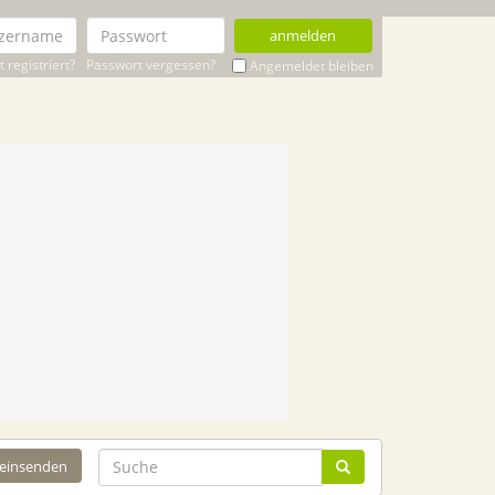
anmelden
 registriert?
Passwort vergessen?
Angemeldet bleiben
 einsenden