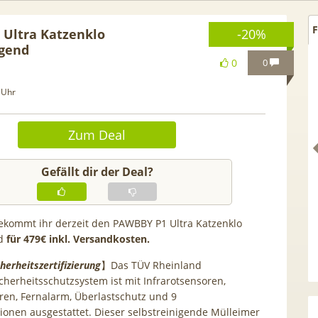
F
Ultra Katzenklo
-20%
igend
0
0
 Uhr
Zum Deal
Gefällt dir der Deal?
ekommt ihr derzeit den PAWBBY P1 Ultra Katzenklo
nd
für 479€ inkl.
Versandkosten.
 GRATIS!] 📲 Samsung
50€ Wechselbonus! 🎉 50GB 5
S26 (256GB) für 169€ +
Vodafone Allnet für 7,99€ mtl
herheitszertifizierung
】Das TÜV Rheinland
 Otelo Vodafone Allnet
| 0,00€ Anschlusskosten | eff
cherheitsschutzsystem ist mit Infrarotsensoren,
en, Fernalarm, Überlastschutz und 9
19,99€ + 50€ BONUS
5,91€
tionen ausgestattet. Dieser selbstreinigende Mülleimer