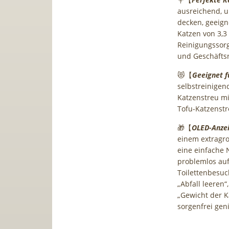
ausreichend, 
decken, geeign
Katzen von 3,3 
Reinigungssorg
und Geschäfts
😻【
Geeignet f
selbstreinigen
Katzenstreu m
Tofu-Katzenstr
🎁【
OLED-Anze
einem extragro
eine einfache 
problemlos auf 
Toilettenbesuch
„Abfall leeren
„Gewicht der K
sorgenfrei gen