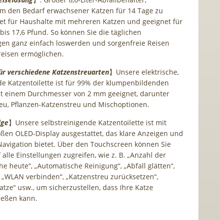
um den Bedarf erwachsener Katzen für 14 Tage zu
et für Haushalte mit mehreren Katzen und geeignet für
bis 17,6 Pfund. So können Sie die täglichen
en ganz einfach loswerden und sorgenfreie Reisen
reisen ermöglichen.
ür verschiedene Katzenstreuarten
】Unsere elektrische,
de Katzentoilette ist für 99% der klumpenbildenden
it einem Durchmesser von 2 mm geeignet, darunter
eu, Pflanzen-Katzenstreu und Mischoptionen.
ige
】Unsere selbstreinigende Katzentoilette ist mit
ßen OLED-Display ausgestattet, das klare Anzeigen und
Navigation bietet. Über den Touchscreen können Sie
alle Einstellungen zugreifen, wie z. B. „Anzahl der
e heute“, „Automatische Reinigung“, „Abfall glätten“,
“, „WLAN verbinden“, „Katzenstreu zurücksetzen“,
atze“ usw., um sicherzustellen, dass Ihre Katze
ießen kann.