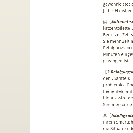
gewährleistet 
Jedes Haustier
🤗【
Automatisi
katzentoilette
Benutzer Zeit 
Sie mehr Zeit 
Reinigungsmod
Minuten einges
gegangen ist.
【
3 Reinigung
den „Sanfte K
problemlos üb
Bedienfeld auf
hinaus wird em
Sommersonne 
🎀【
Intelligen
Ihrem Smartph
die Situation d