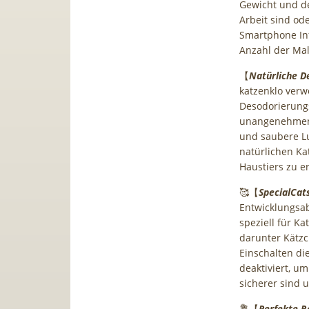
Gewicht und de
Arbeit sind od
Smartphone Inf
Anzahl der Male
【
Natürliche D
katzenklo verw
Desodorierungs
unangenehmen 
und saubere L
natürlichen Ka
Haustiers zu e
🥰【
SpecialCa
Entwicklungsab
speziell für Ka
darunter Kätzc
Einschalten di
deaktiviert, u
sicherer sind 
💐【
Perfekte R