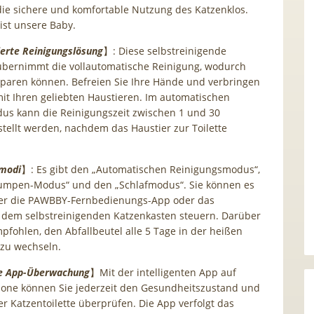
die sichere und komfortable Nutzung des Katzenklos.
 ist unsere Baby.
erte Reinigungslösung
】: Diese selbstreinigende
 übernimmt die vollautomatische Reinigung, wodurch
sparen können. Befreien Sie Ihre Hände und verbringen
mit Ihren geliebten Haustieren. Im automatischen
us kann die Reinigungszeit zwischen 1 und 30
tellt werden, nachdem das Haustier zur Toilette
smodi
】: Es gibt den „Automatischen Reinigungsmodus“,
lumpen-Modus“ und den „Schlafmodus“. Sie können es
er die PAWBBY-Fernbedienungs-App oder das
 dem selbstreinigenden Katzenkasten steuern. Darüber
pfohlen, den Abfallbeutel alle 5 Tage in der heißen
zu wechseln.
te App-Überwachung
】Mit der intelligenten App auf
one können Sie jederzeit den Gesundheitszustand und
er Katzentoilette überprüfen. Die App verfolgt das