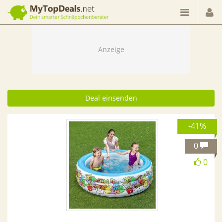
Dein smarter Schnäppchenberater
Deal einsenden
-41%
0
0