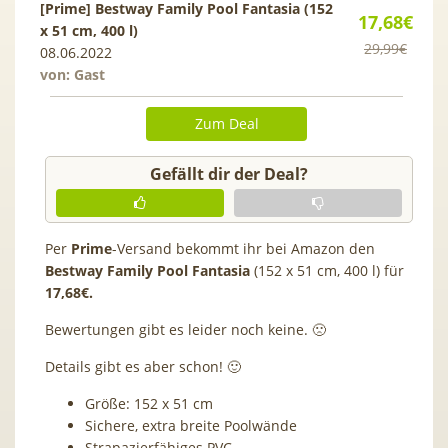
[Prime] Bestway Family Pool Fantasia (152
17,68€
x 51 cm, 400 l)
29,99€
08.06.2022
von: Gast
Zum Deal
Gefällt dir der Deal?
Per
Prime
-Versand bekommt ihr bei Amazon den
Bestway Family Pool Fantasia
(152 x 51 cm, 400 l) für
17,68€.
Bewertungen gibt es leider noch keine. 🙁
Details gibt es aber schon! 🙂
Größe: 152 x 51 cm
Sichere, extra breite Poolwände
Strapazierfähiges PVC