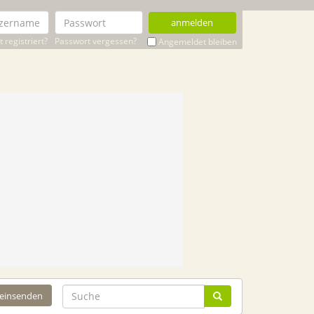
anmelden
 registriert?
Passwort vergessen?
Angemeldet bleiben
 einsenden