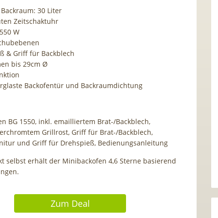
Backraum: 30 Liter
ten Zeitschaktuhr
1550 W
schubebenen
ß & Griff für Backblech
en bis 29cm Ø
nktion
erglaste Backofentür und Backraumdichtung
en BG 1550, inkl. emailliertem Brat-/Backblech,
rchromtem Grillrost, Griff für Brat-/Backblech,
itur und Griff für Drehspieß, Bedienungsanleitung
t selbst erhält der Minibackofen 4,6 Sterne basierend
ungen.
Zum Deal