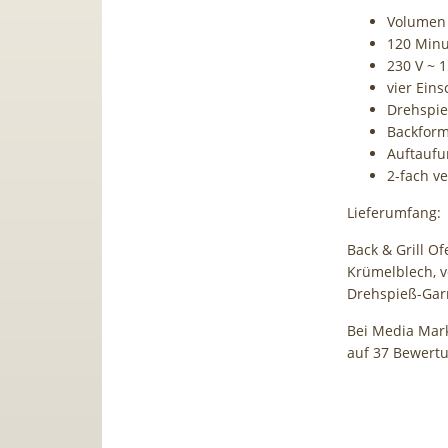
Volumen 
120 Minu
230 V ~ 
vier Ein
Drehspie
Backform
Auftaufu
2-fach v
Lieferumfang:
Back & Grill Of
Krümelblech, ve
Drehspieß-Garn
Bei Media Mark
auf 37 Bewert