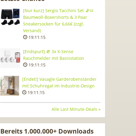
[Nur kurz] Sergio Tacchini Set 🧦🩲
Baumwoll-Boxershorts & 3 Paar
Sneakersocken für 6,66€ (zzgl.
Versand)
19:11:15
[Endspurt] 🧯 3x X-Sense
Rauchmelder mit Basisstation
19:11:15
[Endet!] Vasagle Garderobenständer
mit Schuhregal im Industrie-Design
19:11:15
Alle Last Minute-Deals »
Bereits 1.000.000+ Downloads