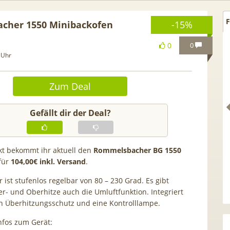
F
cher 1550 Minibackofen
-15%
0
0
 Uhr
Zum Deal
Gefällt dir der Deal?
kt bekommt ihr aktuell den
Rommelsbacher BG 1550
für
104,00€ inkl. Versand
.
hselbonus! 🎉 50GB 5G
TOP 🍿 Netflix Standard + 30
ist stufenlos regelbar von 80 – 230 Grad. Es gibt
e Allnet für 7,99€ mtl.
TV-Sender (280 in HD) via
r- und Oberhitze auch die Umluftfunktion. Integriert
 Anschlusskosten | eff.
waipu.tv Perfect Plus ab 9€
ein Überhitzungsschutz und eine Kontrolllampe.
5,91€
mtl.
Infos zum Gerät: