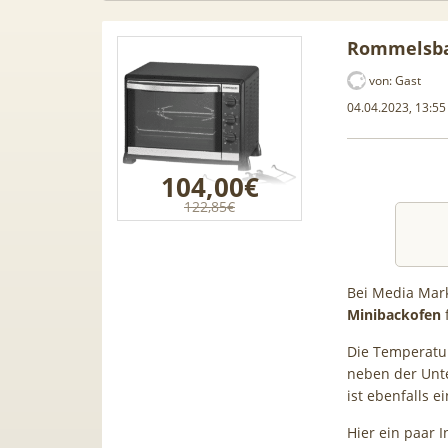
Rommelsba
von:
Gast
04.04.2023, 13:55
104,00€
122,85€
Bei Media Mar
Minibackofen
amsung
[Eff. GRATIS!] 📲 Samsung
50€ Wec
Die Temperatur 
,99€ +
Galaxy S26 (256GB) für 189€ +
Vodafon
neben der Unte
 50GB 5G
50GB 5G Otelo Vodafone Allnet
| 0,00€
ist ebenfalls 
ne AG!)
für 19,99€ + 50€ BONUS
Hier ein paar 