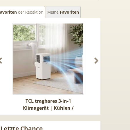
avoriten
der Redaktion
Meine
Favoriten
0
TCL tragbares 3-in-1
[93€ vs. Idealo
Klimagerät | Kühlen /
Buds! 😮 Google
Luftentfeuchten | 9.000 BTU |
19€ + 20GB Vod
App- & Smart-Home-
für 14,99€ mt
Letzte Chance
Integration