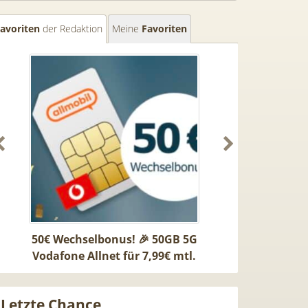
avoriten
der Redaktion
Meine
Favoriten
50€ Wechselbonus! 🎉 50GB 5G
TOP 🍿 Netflix 
+
Vodafone Allnet für 7,99€ mtl.
TV-Sender (28
et
| 0,00€ Anschlusskosten | eff.
waipu.tv Perfe
5,91€
mt
Letzte Chance