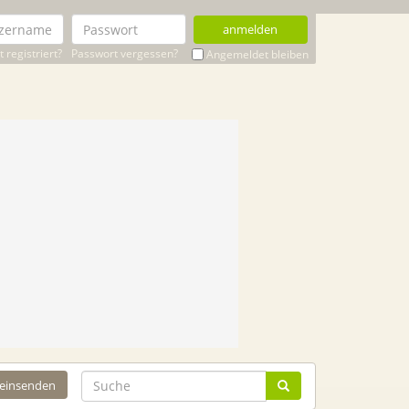
anmelden
 registriert?
Passwort vergessen?
Angemeldet bleiben
 einsenden