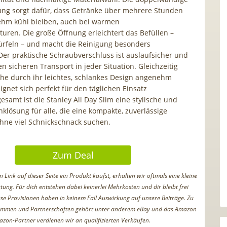
ung sorgt dafür, dass Getränke über mehrere Stunden
hm kühl bleiben, auch bei warmen
ren. Die große Öffnung erleichtert das Befüllen –
ürfeln – und macht die Reinigung besonders
Der praktische Schraubverschluss ist auslaufsicher und
n sicheren Transport in jeder Situation. Gleichzeitig
sche durch ihr leichtes, schlankes Design angenehm
ignet sich perfekt für den täglichen Einsatz
samt ist die Stanley All Day Slim eine stylische und
nklösung für alle, die eine kompakte, zuverlässige
 ohne viel Schnickschnack suchen.
Zum Deal
Link auf dieser Seite ein Produkt kaufst, erhalten wir oftmals eine kleine
tung. Für dich entstehen dabei keinerlei Mehrkosten und dir bleibt frei
iese Provisionen haben in keinem Fall Auswirkung auf unsere Beiträge. Zu
ammen und Partnerschaften gehört unter anderem eBay und das Amazon
azon-Partner verdienen wir an qualifizierten Verkäufen.