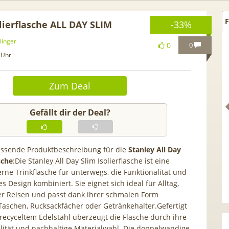
F
lierflasche ALL DAY SLIM
-33%
linger
0
0
 Uhr
Zum Deal
Gefällt dir der Deal?
passende Produktbeschreibung für die
Stanley All Day
sche
:Die Stanley All Day Slim Isolierflasche ist eine
rne Trinkflasche für unterwegs, die Funktionalität und
e iPhone 17 (256GB) für
[Eff. GRATIS!] 📲 Samsung
s Design kombiniert. Sie eignet sich ideal für Alltag,
 70GB Vodafone 5G für
Galaxy S26 (256GB) für 169€ 
er Reisen und passt dank ihrer schmalen Form
 mtl. (+ 100€ Bonus) |
50GB 5G Otelo Vodafone Alln
Taschen, Rucksackfächer oder Getränkehalter.Gefertigt
r 29,99€ mit GigaKombi
für 19,99€ + 50€ BONUS
recyceltem Edelstahl überzeugt die Flasche durch ihre
lität und nachhaltige Materialwahl. Die doppelwandige