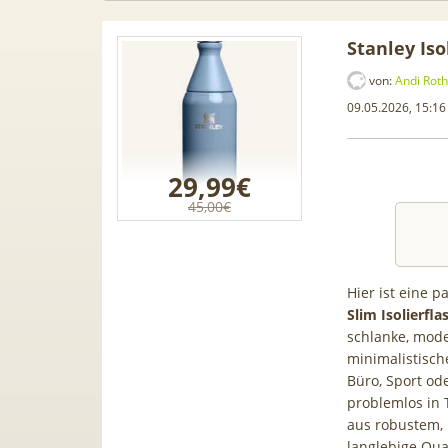
Stanley Iso
von:
Andi Roth
09.05.2026, 15:16
29,99€
45,00€
Hier ist eine 
Slim Isolierfla
schlanke, mode
intendo
Audi Gebrauchtwagen Leasing
📱 Appl
minimalistische
 4,99€ +
ab 229€ mtl. 🚘 Audi A1, A3, S5,
199€ +
Büro, Sport od
lnet für
Q3, SQ5 & viele mehr
34,99€
problemlos in 
 Bonus
80GB fü
aus robustem, 
langlebige Qua