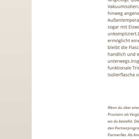
Vakuumisolier
hinweg angene
Außentemperatu
sogar mit Eisw
unkompliziert.
ermöglicht eine
bleibt die Fla
handlich und e
unterwegs.Insge
funktionale Tri
Isolierflasche
Wenn du über einen 
Provision als Vergü
wo du bestellst. D
den Partnerprogr
PartnerNet. Als Am