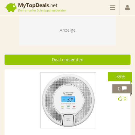
Dein smarter Schnäppchenberater
Deal einsenden
-39%
0
0