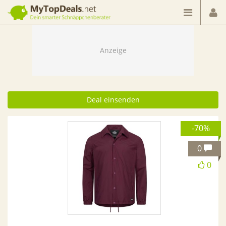
Dein smarter Schnäppchenberater
Deal einsenden
-70%
0
0