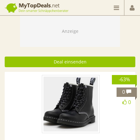
Dein smarter Schnäppchenberater
Deal einsenden
-63%
0
0