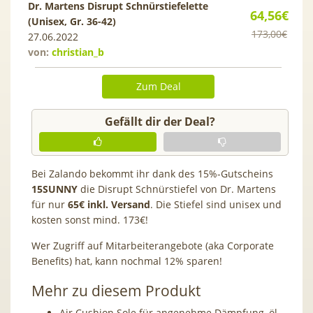
Dr. Martens Disrupt Schnürstiefelette
64,56€
(Unisex, Gr. 36-42)
173,00€
27.06.2022
von:
christian_b
Zum Deal
Gefällt dir der Deal?
Bei Zalando bekommt ihr dank des 15%-Gutscheins
15SUNNY
die Disrupt Schnürstiefel von Dr. Martens
für nur
65€ inkl. Versand
. Die Stiefel sind unisex und
kosten sonst mind. 173€!
Wer Zugriff auf Mitarbeiterangebote (aka Corporate
Benefits) hat, kann nochmal 12% sparen!
Mehr zu diesem Produkt
Air Cushion Sole für angenehme Dämpfung, öl-,